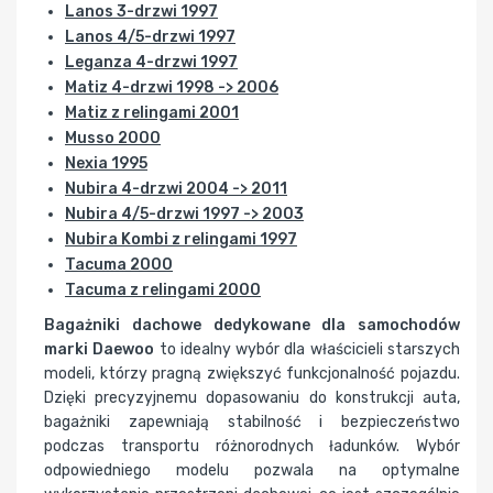
Lanos 3-drzwi 1997
Lanos 4/5-drzwi 1997
Leganza 4-drzwi 1997
Matiz 4-drzwi 1998 -> 2006
Matiz z relingami 2001
Musso 2000
Nexia 1995
Nubira 4-drzwi 2004 -> 2011
Nubira 4/5-drzwi 1997 -> 2003
Nubira Kombi z relingami 1997
Tacuma 2000
Tacuma z relingami 2000
Bagażniki dachowe dedykowane dla samochodów
marki Daewoo
to idealny wybór dla właścicieli starszych
modeli, którzy pragną zwiększyć funkcjonalność pojazdu.
Dzięki precyzyjnemu dopasowaniu do konstrukcji auta,
bagażniki zapewniają stabilność i bezpieczeństwo
podczas transportu różnorodnych ładunków. Wybór
odpowiedniego modelu pozwala na optymalne