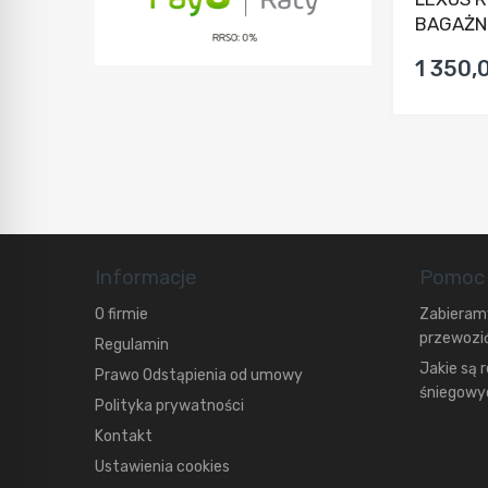
BAGAŻNI
1 350,0
Informacje
Pomoc
O firmie
Zabieramy
przewozić
Regulamin
Jakie są 
Prawo Odstąpienia od umowy
śniegowyc
Polityka prywatności
Kontakt
Ustawienia cookies