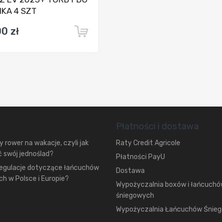
KA 4 SZT
0 zł
Płatności i dostawa
 rower na wakacje, czyli jak
Raty Credit Agricole
 swój jednoślad?
Płatności PayU
regulacje dotyczące łańcuchów
Dostawa
h w Polsce i Europie?
Wypożyczalnia boxów i łańcuch
śniegowych
Wypożyczalnia Łańcuchów Śnie