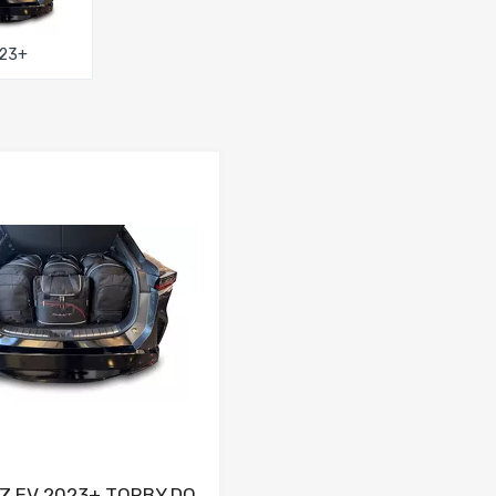
023+
Dodaj do porównania
Z EV 2023+ TORBY DO