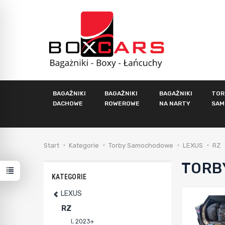
BAGAŻNIKI
BAGAŻNIKI
BAGAŻNIKI
TOR
DACHOWE
ROWEROWE
NA NARTY
SAM
Start
Kategorie
Torby Samochodowe
LEXUS
RZ
TORB
KATEGORIE
LEXUS
RZ
I, 2023+