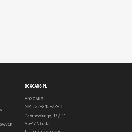
BOXCARS.PL
BOXCARS
NIP: 727-245-22-11
ów
Dąbrowskiego, 17 / 21
93-177, Łódź
gowych