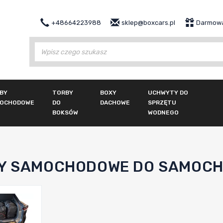
+48664223988
sklep@boxcars.pl
Darmowa
Wy
BY
TORBY
BOXY
UCHWYTY DO
OCHODOWE
DO
DACHOWE
SPRZĘTU
BOKSÓW
WODNEGO
Y SAMOCHODOWE DO SAMOCH