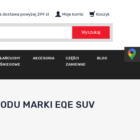
 dostawa powyżej 299 zł
Moje konto
Koszyk
szukaj
Wyszukaj
ŁAŃCUCHY
AKCESORIA
CZĘŚCI
BLOG
ŚNIEGOWE
ZAMIENNE
DU MARKI EQE SUV