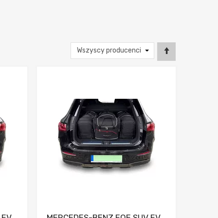
nia
Dodaj do porównania
 EV
MERCEDES-BENZ EQE SUV EV