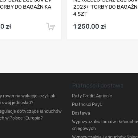
TORBY DO BAGAŻNIKA
2023+ TORBY DO BAGAŻN
4 SZT
0 zł
1 250,00 zł
Płatności i dostawa
 rower na wakacje, czyli jak
Raty Credit Agricole
 swój jednoślad?
Płatności PayU
regulacje dotyczące łańcuchów
Dostawa
h w Polsce i Europie?
Wypożyczalnia boxów i łańcuch
śniegowych
Wypożyczalnia Łańcuchów Śnie