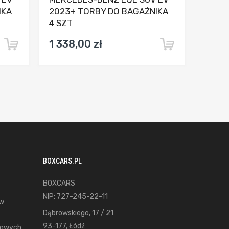
IKA
2023+ TORBY DO BAGAŻNIKA
4 SZT
1 338,00 zł
BOXCARS.PL
BOXCARS
NIP: 727-245-22-11
ów
Dąbrowskiego, 17 / 21
93-177, Łódź
gowych