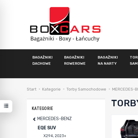
BAGAŻNIKI
BAGAŻNIKI
BAGAŻNIKI
TOR
DACHOWE
ROWEROWE
NA NARTY
SAM
Start
Kategorie
Torby Samochodowe
MERCEDES-B
TORB
KATEGORIE
MERCEDES-BENZ
EQE SUV
X294, 2023+