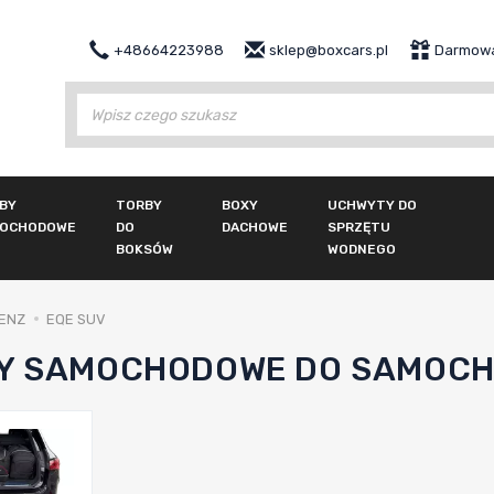
+48664223988
sklep@boxcars.pl
Darmowa
Wy
BY
TORBY
BOXY
UCHWYTY DO
OCHODOWE
DO
DACHOWE
SPRZĘTU
BOKSÓW
WODNEGO
ENZ
EQE SUV
Y SAMOCHODOWE DO SAMOCHO