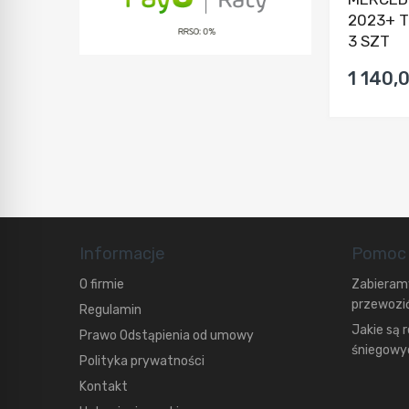
2023+ 
3 SZT
1 140,0
Informacje
Pomoc
O firmie
Zabieramy
przewozić
Regulamin
Jakie są 
Prawo Odstąpienia od umowy
śniegowyc
Polityka prywatności
Kontakt