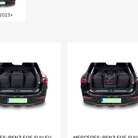
 2023+
Dodaj do porównania
Dodaj do porówna
ES-BENZ EQE SUV EV
MERCEDES-BENZ EQE SUV