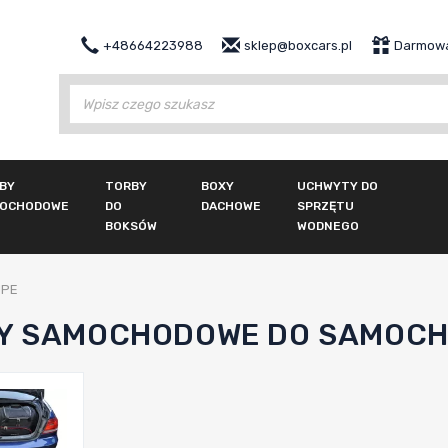
+48664223988
sklep@boxcars.pl
Darmowa
Wy
BY
TORBY
BOXY
UCHWYTY DO
OCHODOWE
DO
DACHOWE
SPRZĘTU
BOKSÓW
WODNEGO
UPE
Y SAMOCHODOWE DO SAMOCHO