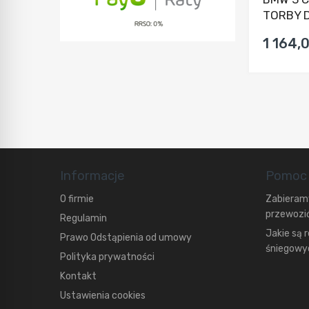
TORBY D
1 164,0
Informacje
Pomoc
O firmie
Zabieramy
przewozić
Regulamin
Jakie są 
Prawo Odstąpienia od umowy
śniegowyc
Polityka prywatności
Kontakt
Ustawienia cookies