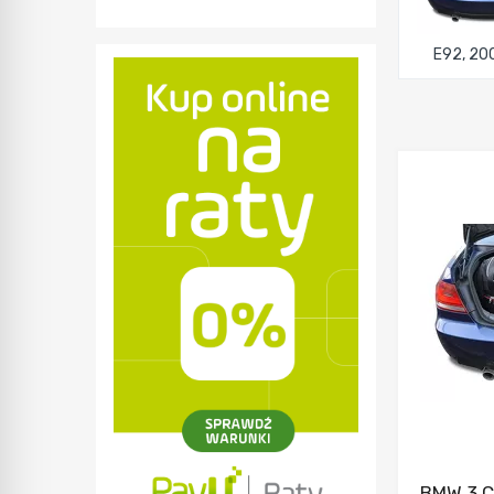
E92, 20
BMW 3 C