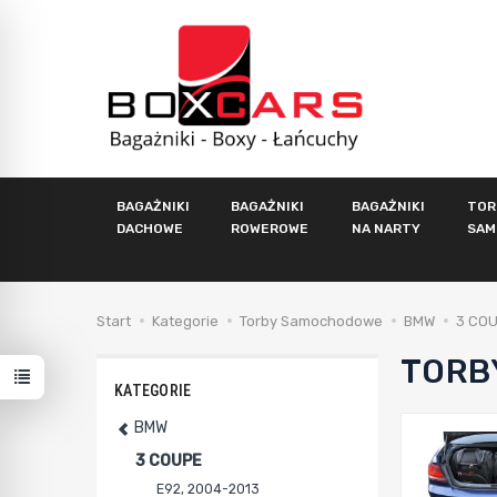
BAGAŻNIKI
BAGAŻNIKI
BAGAŻNIKI
TOR
DACHOWE
ROWEROWE
NA NARTY
SAM
Start
Kategorie
Torby Samochodowe
BMW
3 CO
TORB
KATEGORIE
BMW
3 COUPE
E92, 2004-2013