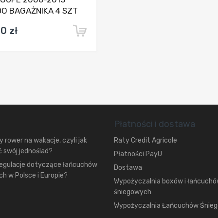
O BAGAŻNIKA 4 SZT
0 zł
Płatności i dostawa
 rower na wakacje, czyli jak
Raty Credit Agricole
 swój jednoślad?
Płatności PayU
regulacje dotyczące łańcuchów
Dostawa
h w Polsce i Europie?
Wypożyczalnia boxów i łańcuch
śniegowych
Wypożyczalnia Łańcuchów Śnie