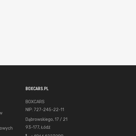
BOXCARS.PL
BOXCARS
NIP: 727-245-22-11
ów
Dąbrowskiego, 17 / 21
93-177, Łódź
gowych