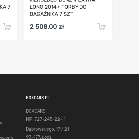
KA 7
LONG 2014+ TORBY DO
BAGAŻNIKA 7 SZT
2 508,00 zł
BOXCARS.PL
BOXCARS
NIP: 727-245-22-11
ów
Dąbrowskiego, 17 / 21
93-177, Łódź
gowych