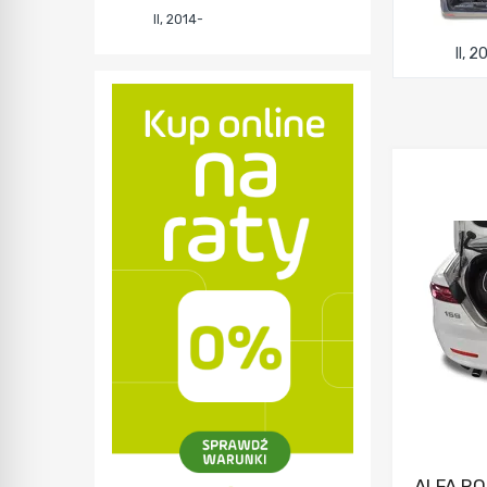
II, 2014-
II, 
ALFA RO