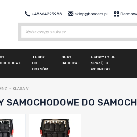
+48664223988
sklep@boxcars.pl
Darmowa
Wy
BY
TORBY
BOXY
UCHWYTY DO
OCHODOWE
DO
DACHOWE
SPRZĘTU
BOKSÓW
WODNEGO
ENZ
KLASA V
Y SAMOCHODOWE DO SAMOCHO