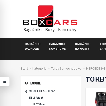
BAGAŻNIKI
BAGAŻNIKI
BAGAŻNIKI
TOR
DACHOWE
ROWEROWE
NA NARTY
SAM
Start
Kategorie
Torby Samochodowe
MERCEDES-B
TORB
KATEGORIE
MERCEDES-BENZ
KLASA V
II, 2014+