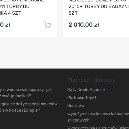
11 TORBY DO
2015+ TORBY DO BAGAŻNI
KA 4 SZT
SZT
0 zł
2 010,00 zł
Płatności i dostawa
 rower na wakacje, czyli jak
Raty Credit Agricole
 swój jednoślad?
Płatności PayU
regulacje dotyczące łańcuchów
Dostawa
h w Polsce i Europie?
Wypożyczalnia boxów i łańcuch
śniegowych
Wypożyczalnia Łańcuchów Śnie