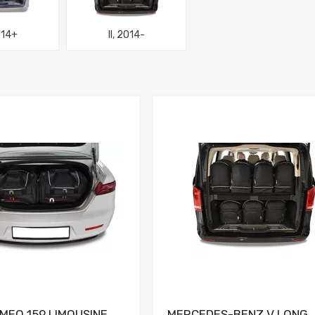
2014+
II, 2014-
Dodaj do porównania
Dodaj do porówna
MEO 159 LIMOUSINE
MERCEDES-BENZ V LONG