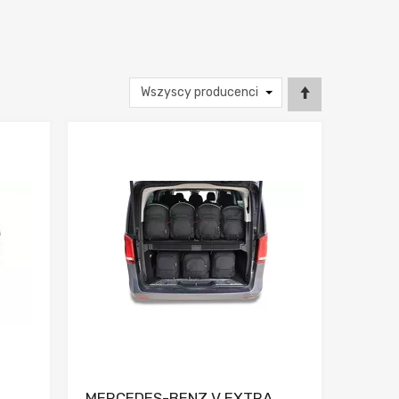
nia
Dodaj do porównania
MERCEDES-BENZ V EXTRA