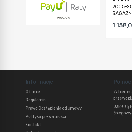
2005-20
BAGAŻNI
1 158,0
Informacje
Pomoc
O firmie
Zabieramy
przewozić
Regulamin
Jakie są 
Prawo Odstąpienia od umowy
śniegowyc
Polityka prywatności
Kontakt