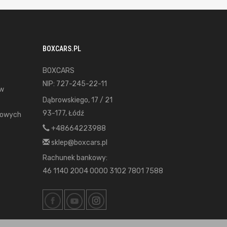
BOXCARS.PL
BOXCARS
NIP: 727-245-22-11
ów
Dąbrowskiego, 17 / 21
93-177, Łódź
gowych
+48664223988
sklep@boxcars.pl
Rachunek bankowy:
46 1140 2004 0000 3102 7801 7588