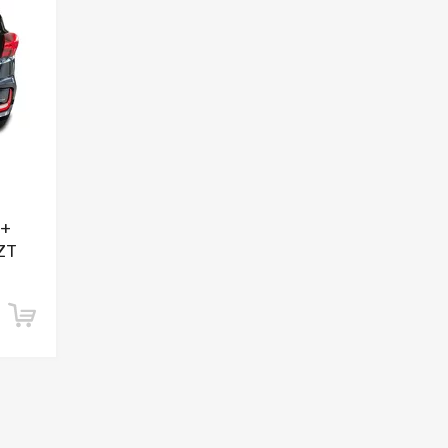
7+
ZT