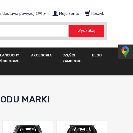
 dostawa powyżej 299 zł
Moje konto
Koszyk
szukaj
Wyszukaj
ŁAŃCUCHY
AKCESORIA
CZĘŚCI
BLOG
ŚNIEGOWE
ZAMIENNE
ODU MARKI