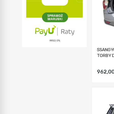
SSANGYO
TORBY D
962,00