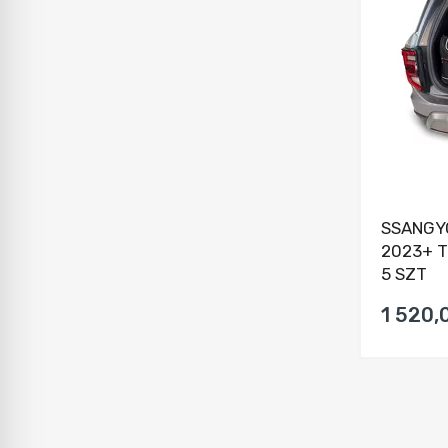
SSANGY
2023+ 
5 SZT
1 520,