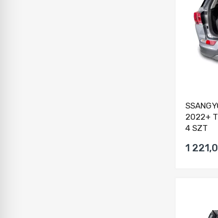
SSANGY
2022+ 
4 SZT
1 221,0