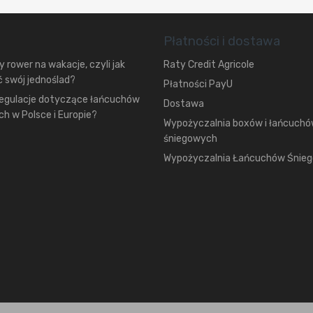
Płatności i dostawa
 rower na wakacje, czyli jak
Raty Credit Agricole
 swój jednoślad?
Płatności PayU
regulacje dotyczące łańcuchów
Dostawa
h w Polsce i Europie?
Wypożyczalnia boxów i łańcuch
śniegowych
Wypożyczalnia Łańcuchów Śnie