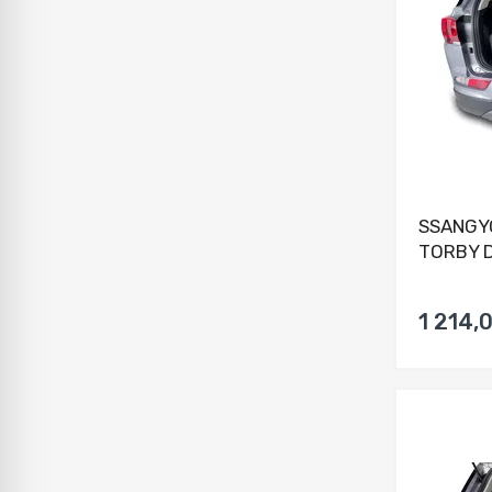
SSANGY
TORBY D
1 214,0