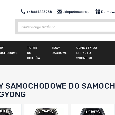
+48664223988
sklep@boxcars.pl
Darmowa
Wy
BY
TORBY
BOXY
UCHWYTY DO
OCHODOWE
DO
DACHOWE
SPRZĘTU
BOKSÓW
WODNEGO
Y SAMOCHODOWE DO SAMOCH
GYONG