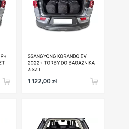
19+
SSANGYONG KORANDO EV
ZT
2022+ TORBY DO BAGAŻNIKA
3 SZT
1 122,00 zł
nia
Dodaj do porównania