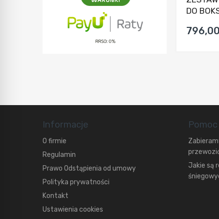
DO BOK
796,00
Informacje
Pomoc
O firmie
Zabieramy
przewozić
Regulamin
Jakie są 
Prawo Odstąpienia od umowy
śniegowyc
Polityka prywatności
Kontakt
Ustawienia cookies