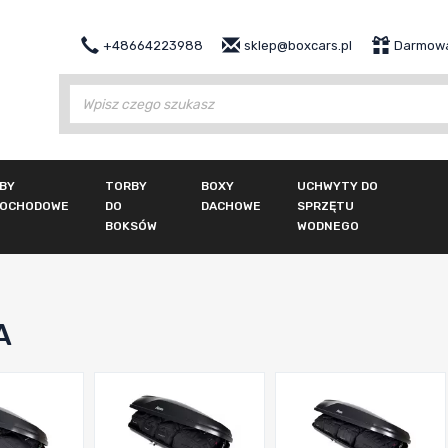
+48664223988
sklep@boxcars.pl
Darmowa
Wy
BY
TORBY
BOXY
UCHWYTY DO
OCHODOWE
DO
DACHOWE
SPRZĘTU
BOKSÓW
WODNEGO
A