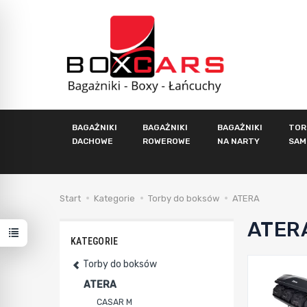
BAGAŻNIKI
BAGAŻNIKI
BAGAŻNIKI
TOR
DACHOWE
ROWEROWE
NA NARTY
SAM
Start
Kategorie
Torby do boksów
ATERA
ATER
KATEGORIE
Torby do boksów
ATERA
CASAR M