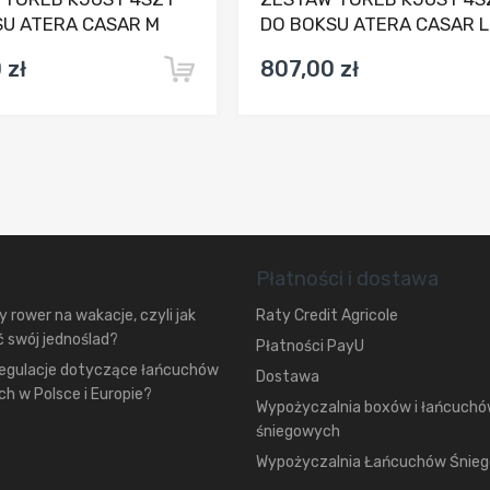
SU ATERA CASAR M
DO BOKSU ATERA CASAR L
 zł
807,00 zł
Płatności i dostawa
 rower na wakacje, czyli jak
Raty Credit Agricole
 swój jednoślad?
Płatności PayU
regulacje dotyczące łańcuchów
Dostawa
h w Polsce i Europie?
Wypożyczalnia boxów i łańcuch
śniegowych
Wypożyczalnia Łańcuchów Śnie