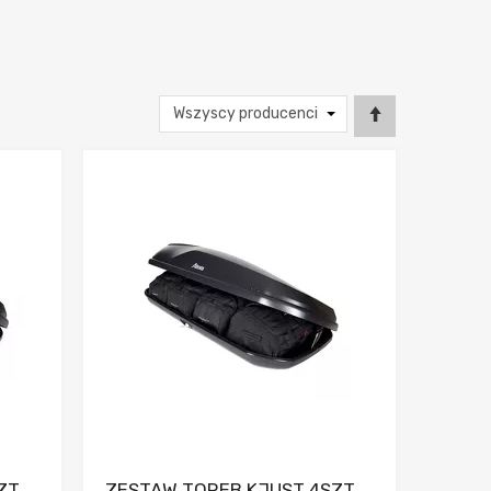
nia
Dodaj do porównania
ZT
ZESTAW TOREB KJUST 4SZT