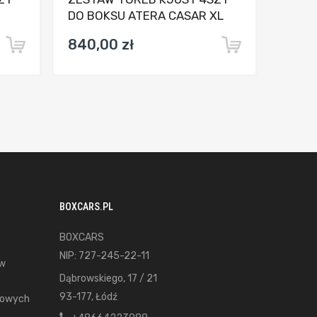
DO BOKSU ATERA CASAR XL
840,00 zł
BOXCARS.PL
BOXCARS
NIP: 727-245-22-11
ów
Dąbrowskiego, 17 / 21
93-177, Łódź
gowych