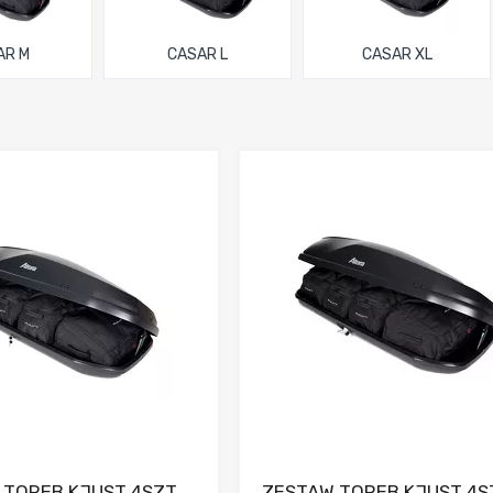
AR M
CASAR L
CASAR XL
Dodaj do porównania
Dodaj do porówna
 TOREB KJUST 4SZT
ZESTAW TOREB KJUST 4S