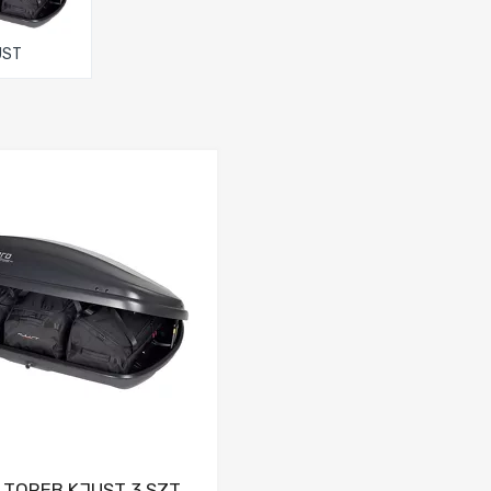
UST
Dodaj do porównania
 TOREB KJUST 3 SZT