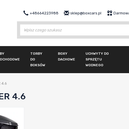
+48664223988
sklep@boxcars.pl
Darmowa
Wy
BY
TORBY
BOXY
UCHWYTY DO
OCHODOWE
DO
DACHOWE
SPRZĘTU
BOKSÓW
WODNEGO
 4.6
ER 4.6