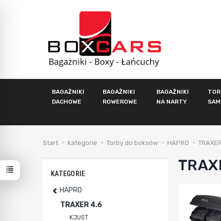
BAGAŻNIKI
BAGAŻNIKI
BAGAŻNIKI
TOR
DACHOWE
ROWEROWE
NA NARTY
SAM
Start
Kategorie
Torby do boksów
HAPRO
TRAXER
TRAX
KATEGORIE
HAPRO
TRAXER 4.6
KJUST