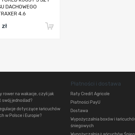
SU DACHOWEGO
RAXER 4.6
 zł
Płatności i dostawa
 rower na wakacje, czyli jak
Raty Credit Agricole
 swój jednoślad?
Płatności PayU
regulacje dotyczące łańcuchów
Dostawa
h w Polsce i Europie?
Wypożyczalnia boxów i łańcuch
śniegowych
Wypożyczalnia Łańcuchów Śnie