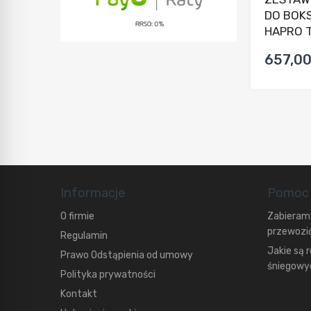
DO BOK
HAPRO T
657,00
Informacje
Pomoc
O firmie
Zabieramy
przewozić
Regulamin
Jakie są 
Prawo Odstąpienia od umowy
śniegowyc
Polityka prywatności
Kontakt