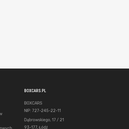
BOXCARS.PL
BOXCARS
NIP: 727-245-22-11
ów
Dąbrowskiego, 17 / 21
93-177, Łódź
gowych