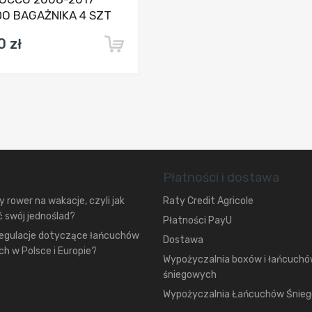
O BAGAŻNIKA 4 SZT
0 zł
Płatności i dostawa
 rower na wakacje, czyli jak
Raty Credit Agricole
 swój jednoślad?
Płatności PayU
regulacje dotyczące łańcuchów
Dostawa
h w Polsce i Europie?
Wypożyczalnia boxów i łańcuch
śniegowych
Wypożyczalnia Łańcuchów Śnie