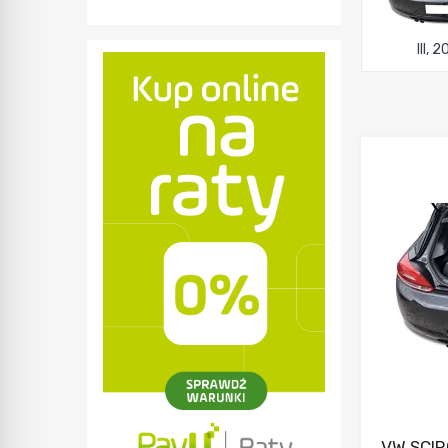
III, 
VW SCI