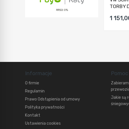
TORBY D
1 151,0
Informacje
Pomoc
O firmie
Zabieramy
przewozić
Regulamin
Jakie są 
Prawo Odstąpienia od umowy
śniegowyc
Polityka prywatności
Kontakt
Ustawienia cookies