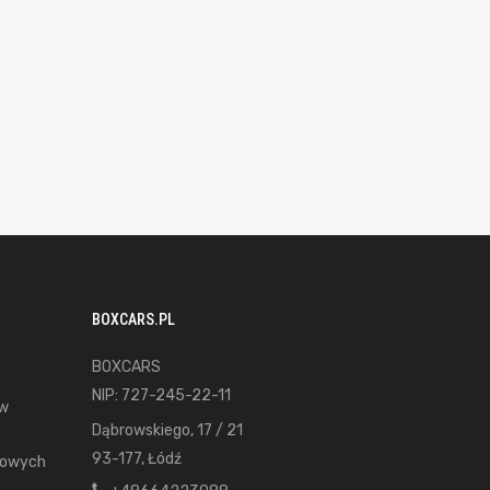
BOXCARS.PL
BOXCARS
NIP: 727-245-22-11
ów
Dąbrowskiego, 17 / 21
93-177, Łódź
gowych