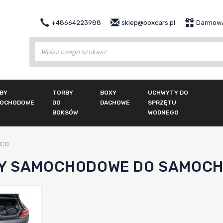
+48664223988
sklep@boxcars.pl
Darmowa
Wy
BY
TORBY
BOXY
UCHWYTY DO
OCHODOWE
DO
DACHOWE
SPRZĘTU
BOKSÓW
WODNEGO
CCO
Y SAMOCHODOWE DO SAMOCH