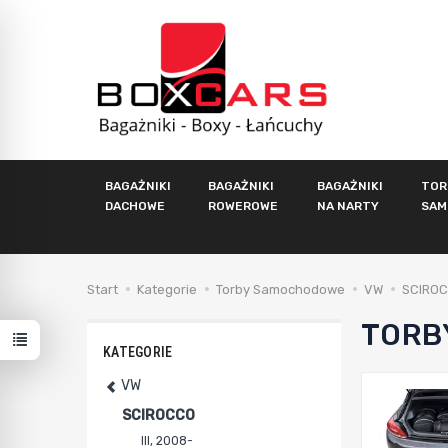
BAGAŻNIKI
BAGAŻNIKI
BAGAŻNIKI
TOR
DACHOWE
ROWEROWE
NA NARTY
SAM
Start
Kategorie
Torby Samochodowe
VW
SCIRO
TORB
KATEGORIE
VW
SCIROCCO
III, 2008-