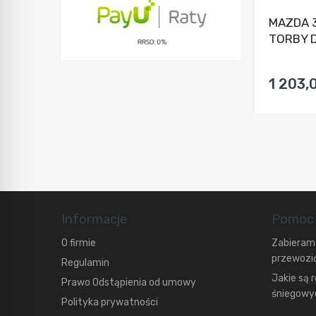
MAZDA 
TORBY D
1 203,0
Informacje
Pomoc
O firmie
Zabieramy
przewozić
Regulamin
Jakie są 
Prawo Odstąpienia od umowy
śniegowyc
Polityka prywatności