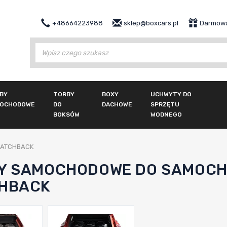
+48664223988
sklep@boxcars.pl
Darmowa
Wy
BY
TORBY
BOXY
UCHWYTY DO
OCHODOWE
DO
DACHOWE
SPRZĘTU
BOKSÓW
WODNEGO
HATCHBACK
Y SAMOCHODOWE DO SAMOCH
HBACK