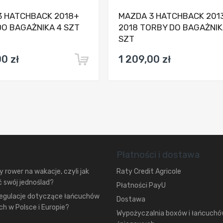
3 HATCHBACK 2018+
MAZDA 3 HATCHBACK 201
O BAGAŻNIKA 4 SZT
2018 TORBY DO BAGAŻNIK
SZT
0 zł
1 209,00 zł
Płatności i dostawa
 rower na wakacje, czyli jak
Raty Credit Agricole
 swój jednoślad?
Płatności PayU
regulacje dotyczące łańcuchów
Dostawa
h w Polsce i Europie?
Wypożyczalnia boxów i łańcuch