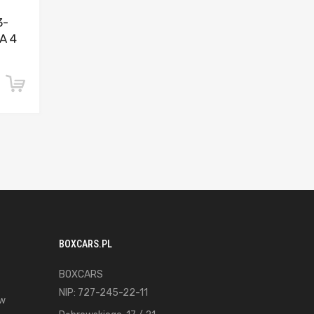
3-
A 4
BOXCARS.PL
BOXCARS
NIP: 727-245-22-11
ów