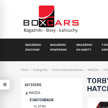
BAGAŻNIKI
BAGAŻNIKI
BAGAŻNIKI
TOR
DACHOWE
ROWEROWE
NA NARTY
SAM
Start
Kategorie
Torby Samochodowe
MAZDA
3 
TORB
KATEGORIE
HATC
MAZDA
3 HATCHBACK
IV, 2018+