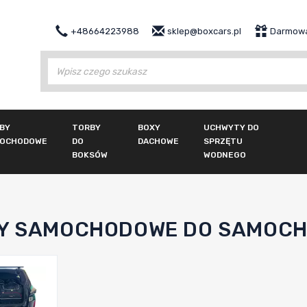
+48664223988
sklep@boxcars.pl
Darmowa
Wy
BY
TORBY
BOXY
UCHWYTY DO
OCHODOWE
DO
DACHOWE
SPRZĘTU
BOKSÓW
WODNEGO
Y SAMOCHODOWE DO SAMOCH