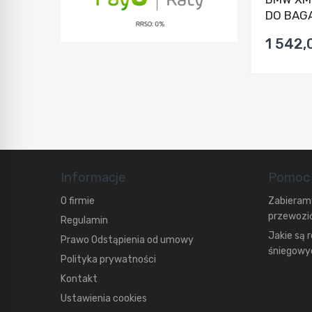
DO BAGA
1 542,
Informacje
Pomoc
O firmie
Zabieramy
przewozić
Regulamin
Jakie są 
Prawo Odstąpienia od umowy
śniegowyc
Polityka prywatności
Kontakt
Ustawienia cookies