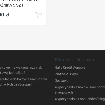
ŻNIKA 5 SZT
00 zł
Płatności i dostawa
 rower na wakacje, czyli jak
Raty Credit Agricole
 swój jednoślad?
Płatności PayU
regulacje dotyczące łańcuchów
Dostawa
h w Polsce i Europie?
Wypożyczalnia boxów i łańcuch
śniegowych
Wypożyczalnia Łańcuchów Śnie