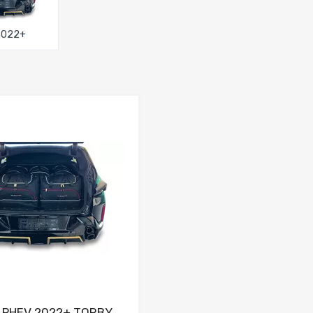
2022+
Dodaj do porównania
 PHEV 2022+ TORBY