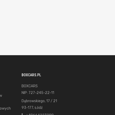
BOXCARS.PL
BOXCARS
NIP: 727-245-22-11
ów
Dąbrowskiego, 17 / 21
93-177, Łódź
gowych