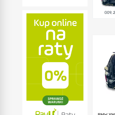
G09, 
BMW XM