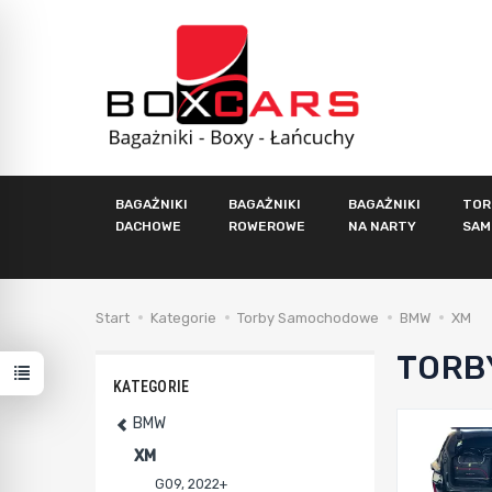
BAGAŻNIKI
BAGAŻNIKI
BAGAŻNIKI
TOR
DACHOWE
ROWEROWE
NA NARTY
SAM
Start
Kategorie
Torby Samochodowe
BMW
XM
TORB
KATEGORIE
BMW
XM
G09, 2022+