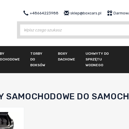
+48664223988
sklep@boxcars.pl
Darmowa
Wy
BY
TORBY
BOXY
UCHWYTY DO
OCHODOWE
DO
DACHOWE
SPRZĘTU
BOKSÓW
WODNEGO
Y SAMOCHODOWE DO SAMOCH