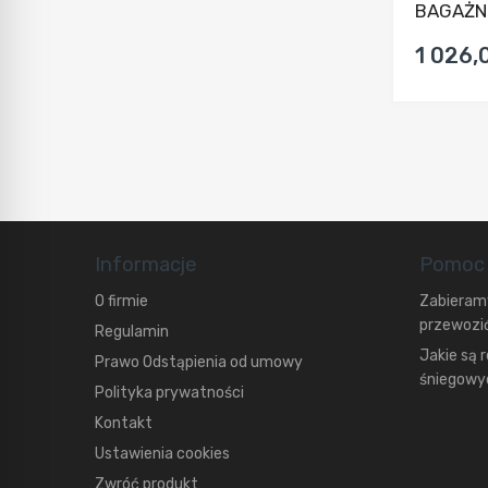
BAGAŻNI
1 026,
Informacje
Pomoc
O firmie
Zabieramy
przewozić
Regulamin
Jakie są 
Prawo Odstąpienia od umowy
śniegowyc
Polityka prywatności
Kontakt
Ustawienia cookies
Zwróć produkt