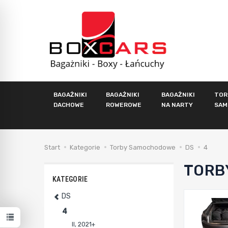
BAGAŻNIKI
BAGAŻNIKI
BAGAŻNIKI
TOR
DACHOWE
ROWEROWE
NA NARTY
SAM
Start
Kategorie
Torby Samochodowe
DS
4
TORB
KATEGORIE
DS
4
II, 2021+