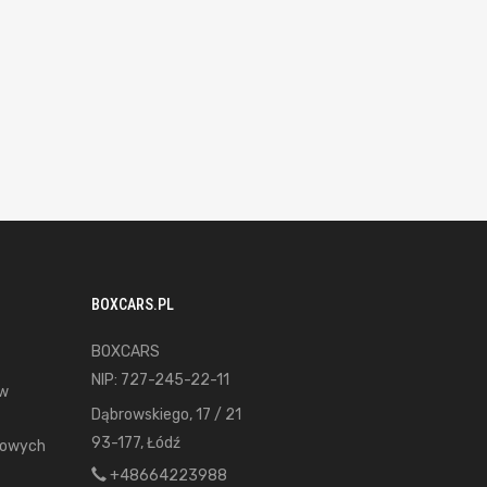
BOXCARS.PL
BOXCARS
NIP: 727-245-22-11
ów
Dąbrowskiego, 17 / 21
93-177, Łódź
gowych
+48664223988