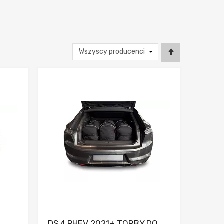
nia
Dodaj do porównania
DS 4 PHEV 2021+ TORBY DO