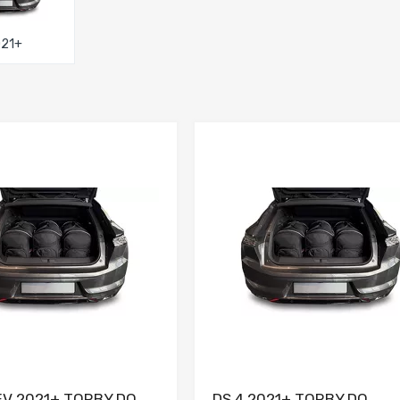
2021+
Dodaj do porównania
Dodaj do porówna
EV 2021+ TORBY DO
DS 4 2021+ TORBY DO