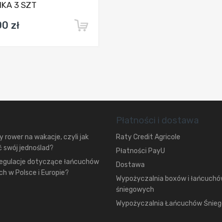
KA 3 SZT
00 zł
Płatności i dostawa
 rower na wakacje, czyli jak
Raty Credit Agricole
 swój jednoślad?
Płatności PayU
regulacje dotyczące łańcuchów
Dostawa
h w Polsce i Europie?
Wypożyczalnia boxów i łańcuch
śniegowych
Wypożyczalnia Łańcuchów Śnie