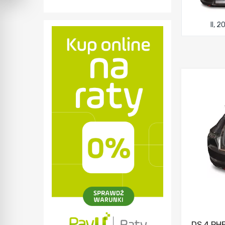
II, 
DS 4 PH