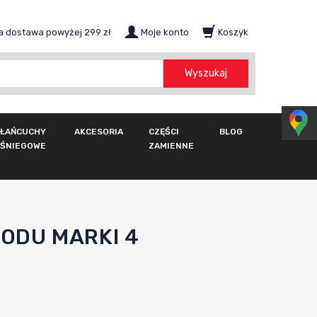
 dostawa powyżej 299 zł
Moje konto
Koszyk
szukaj
Wyszukaj
ŁAŃCUCHY
AKCESORIA
CZĘŚCI
BLOG
ŚNIEGOWE
ZAMIENNE
ODU MARKI 4