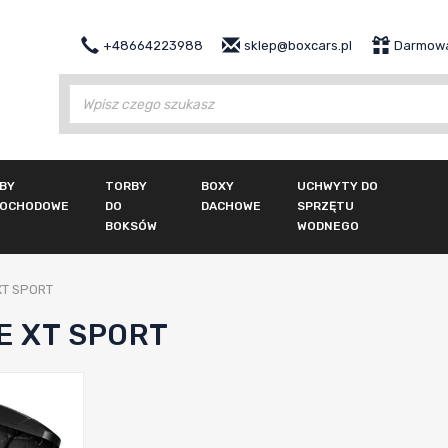
+48664223988
sklep@boxcars.pl
Darmowa
Wy
BY
TORBY
BOXY
UCHWYTY DO
OCHODOWE
DO
DACHOWE
SPRZĘTU
BOKSÓW
WODNEGO
XT SPORT
E XT SPORT