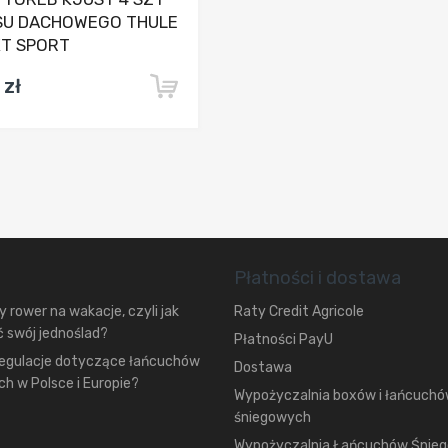
SU DACHOWEGO THULE
XT SPORT
 zł
Płatności i dostawa
 rower na wakacje, czyli jak
Raty Credit Agricole
 swój jednoślad?
Płatności PayU
regulacje dotyczące łańcuchów
Dostawa
h w Polsce i Europie?
Wypożyczalnia boxów i łańcuch
śniegowych
Wypożyczalnia Łańcuchów Śnie