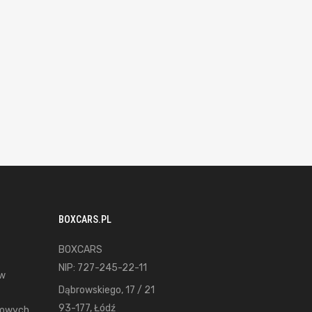
BOXCARS.PL
BOXCARS
NIP: 727-245-22-11
ów
Dąbrowskiego, 17 / 21
93-177, Łódź
gowych