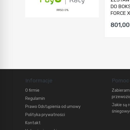
DO BOK
FORCE 
801,00
Informacje
Pomoc
O firmie
Zabieramy
przewozić
Regulamin
Jakie są 
Prawo Odstąpienia od umowy
śniegowyc
Polityka prywatności
Kontakt