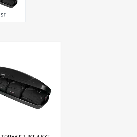
UST
Dodaj do porównania
 TOREB KJUST 4 SZT