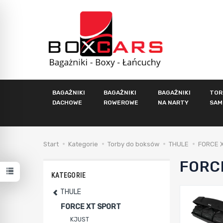
BAGAŻNIKI
BAGAŻNIKI
BAGAŻNIKI
TOR
DACHOWE
ROWEROWE
NA NARTY
SAM
Start
Kategorie
Torby do boksów
THULE
FORCE 
FORC
KATEGORIE
THULE
FORCE XT SPORT
KJUST