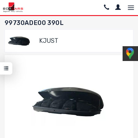
99730ADE00 390L
KJUST
Dodaj do porównania