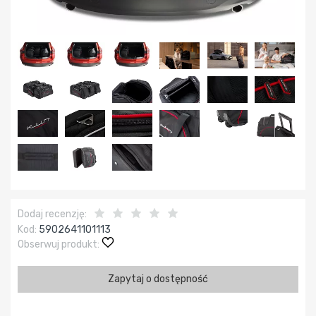
Dodaj recenzję:
Kod:
5902641101113
Obserwuj produkt:
Zapytaj o dostępność