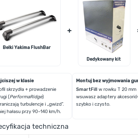
+
Belki Yakima FlushBar
Dedykowany kit
jciszej w klasie
Montuj bez wyjmowania g
ofil skrzydła + prowadzenie
SmartFill
w rowku T 20 mm
rugi (
PerformaRidge
)
wsuwasz adaptery akcesori
raniczają turbulencje i „gwizd”.
szybko i czysto.
iej hałasu przy 90–140 km/h.
ecyfikacja techniczna