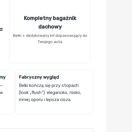
Kompletny bagażnik
dachowy
=
Belki + dedykowany kit dopasowujący do
Twojego auta
umy
Fabryczny wygląd
 —
Belki kończą się przy stopach
ów
(look „flush”): elegancko, nisko,
mniej oporu i lepsza cisza.