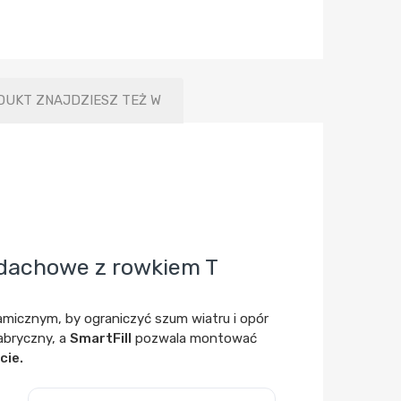
DUKT ZNAJDZIESZ TEŻ W
 dachowe z rowkiem T
namicznym, by ograniczyć szum wiatru i opór
fabryczny, a
SmartFill
pozwala montować
cie.