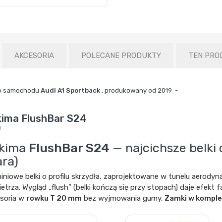
AKCESORIA
POLECANE PRODUKTY
TEN PRO
do samochodu
Audi A1 Sportback
, produkowany od 2019 -
kima FlushBar S24
a
kima
FlushBar S24
— najcichsze belki
ara)
iniowe belki o profilu skrzydła, zaprojektowane w tunelu aerody
etrza. Wygląd „flush” (belki kończą się przy stopach) daje efekt 
soria w
rowku T 20 mm
bez wyjmowania gumy.
Zamki w komple