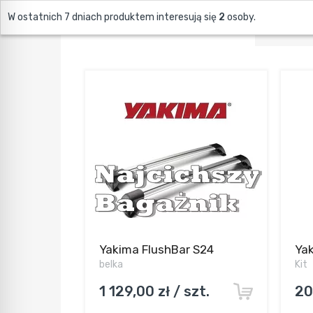
W ostatnich 7 dniach produktem interesują się
2
osoby.
ZOBACZ ELEMENTY BAGAŻNIKA
Yakima FlushBar S24
Yak
belka
Kit
1 129,00 zł / szt.
20