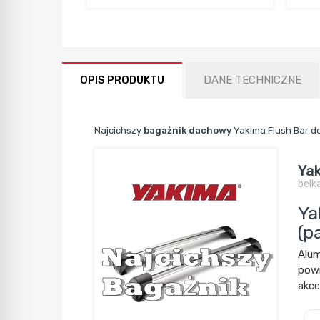
OPIS PRODUKTU
DANE TECHNICZNE
Najcichszy
bagażnik dachowy
Yakima Flush Bar 
Ya
belk
Ya
(p
Alum
powi
akce