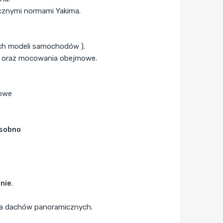
ycznymi normami Yakima.
h modeli samochodów ).
e) oraz mocowania obejmowe.
żowe
sobno
nie
.
 dla dachów panoramicznych.