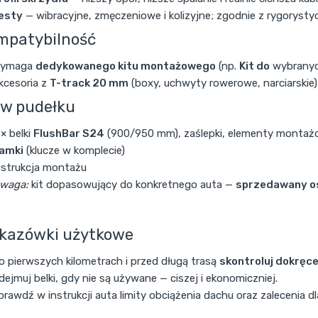
esty
— wibracyjne, zmęczeniowe i kolizyjne; zgodnie z rygoryst
mpatybilność
ymaga
dedykowanego kitu montażowego
(np.
Kit do
wybranyc
kcesoria z
T-track 20 mm
(boxy, uchwyty rowerowe, narciarski
 w pudełku
 × belki
FlushBar S24
(900/950 mm), zaślepki, elementy monta
amki
(klucze w komplecie)
nstrukcja montażu
waga:
kit dopasowujący do konkretnego auta —
sprzedawany o
kazówki użytkowe
o pierwszych kilometrach i przed długą trasą
skontroluj dokręce
dejmuj belki, gdy nie są używane — ciszej i ekonomiczniej.
prawdź w instrukcji auta limity obciążenia dachu oraz zalecenia