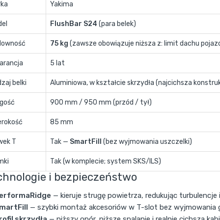
rka
Yakima
del
FlushBar S24
(para belek)
downość
75 kg
(zawsze obowiązuje niższa z: limit dachu pojazd
arancja
5 lat
zaj belki
Aluminiowa, w kształcie skrzydła (najcichsza konstru
ugość
900 mm / 950 mm (przód / tył)
erokość
85 mm
wek T
Tak —
SmartFill
(bez wyjmowania uszczelki)
mki
Tak (w komplecie; system SKS/ILS)
chnologie i bezpieczeństwo
erformaRidge
— kieruje strugę powietrza, redukując turbulencje 
martFill
— szybki montaż akcesoriów w T-slot bez wyjmowania 
rofil skrzydła
— niższy opór, niższe spalanie i realnie cichsza kab