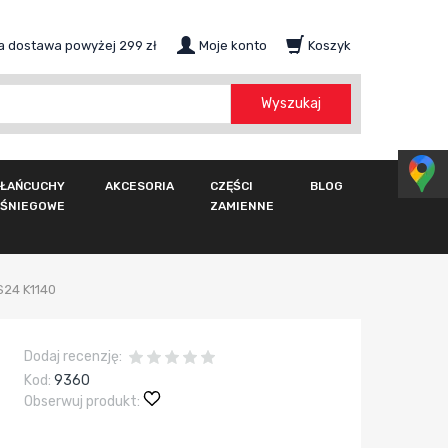
 dostawa powyżej 299 zł
Moje konto
Koszyk
szukaj
Wyszukaj
ŁAŃCUCHY
AKCESORIA
CZĘŚCI
BLOG
ŚNIEGOWE
ZAMIENNE
S24 K1140
Dodaj recenzję:
Kod:
9360
Obserwuj produkt: