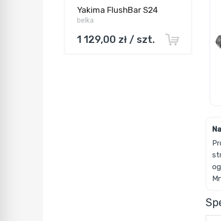
Yakima FlushBar S24
belka
1 129,00 zł / szt.
Na
Pr
st
og
Mn
Sp