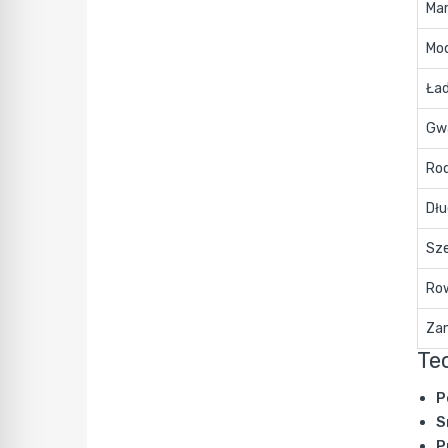
Ma
Mo
Ła
Gw
Rod
Dł
Sz
Ro
Za
Te
P
S
P