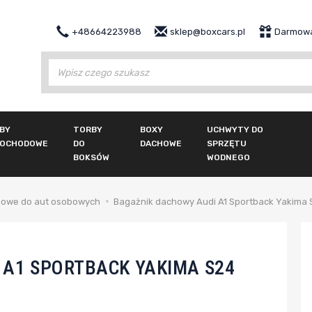
+48664223988
sklep@boxcars.pl
Darmowa
Wy
BY
TORBY
BOXY
UCHWYTY DO
OCHODOWE
DO
DACHOWE
SPRZĘTU
BOKSÓW
WODNEGO
howe do aut osobowych
Bagażnik dachowy Audi A1 Sportback Yakima 
 A1 SPORTBACK YAKIMA S24