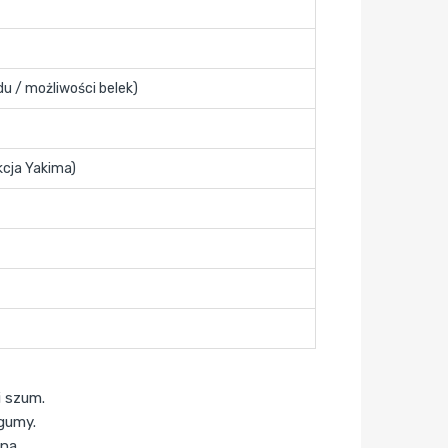
u / możliwości belek)
kcja Yakima)
i szum.
gumy.
ina.