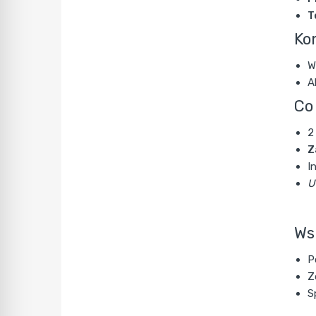
T
Ko
W
A
Co
2
Z
I
U
Ws
P
Z
S