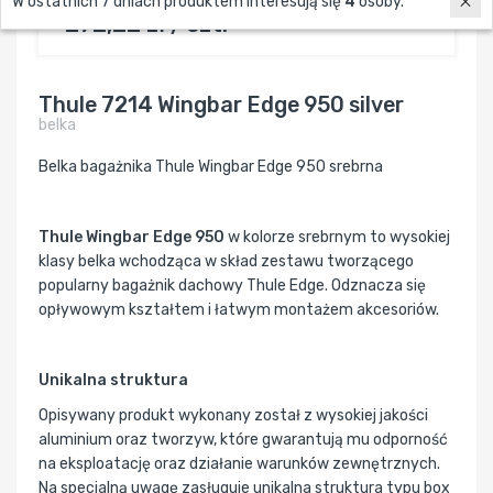
W ostatnich 7 dniach produktem interesują się
4
osoby.
272,22 zł / szt.
Thule 7214 Wingbar Edge 950 silver
belka
Belka bagażnika Thule Wingbar Edge 950 srebrna
Thule Wingbar Edge 950
w kolorze srebrnym to wysokiej
klasy belka wchodząca w skład zestawu tworzącego
popularny bagażnik dachowy Thule Edge. Odznacza się
opływowym kształtem i łatwym montażem akcesoriów.
Unikalna struktura
Opisywany produkt wykonany został z wysokiej jakości
aluminium oraz tworzyw, które gwarantują mu odporność
na eksploatację oraz działanie warunków zewnętrznych.
Na specjalną uwagę zasługuje unikalna struktura typu box