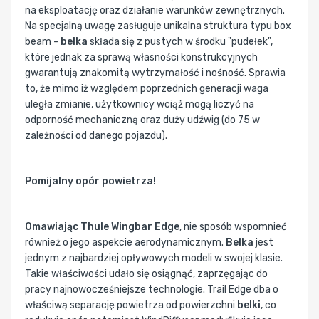
na eksploatację oraz działanie warunków zewnętrznych.
Na specjalną uwagę zasługuje unikalna struktura typu box
beam -
belka
składa się z pustych w środku "pudełek",
które jednak za sprawą własności konstrukcyjnych
gwarantują znakomitą wytrzymałość i nośność. Sprawia
to, że mimo iż względem poprzednich generacji waga
uległa zmianie, użytkownicy wciąż mogą liczyć na
odporność mechaniczną oraz duży udźwig (do 75 w
zależności od danego pojazdu).
Pomijalny opór powietrza!
Omawiając Thule Wingbar Edge
, nie sposób wspomnieć
również o jego aspekcie aerodynamicznym.
Belka
jest
jednym z najbardziej opływowych modeli w swojej klasie.
Takie właściwości udało się osiągnąć, zaprzęgając do
pracy najnowocześniejsze technologie. Trail Edge dba o
właściwą separację powietrza od powierzchni
belki
, co