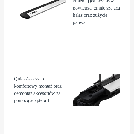
zmieniająca przepływ
powietrza, zmniejszająca
hałas oraz zużycie
paliwa
QuickAccess
to
komfortowy montaż oraz
demontaż akcesori
ów
za
pomocą adaptera T