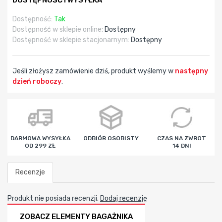
DOSTĘPNOŚĆ I WYSYŁKA
Dostępność:
Tak
Dostępność w sklepie online:
Dostępny
Dostępność w sklepie stacjonarnym:
Dostępny
Jeśli złożysz zamówienie dziś, produkt wyślemy w
następny
dzień roboczy
.
godz
min
sek
DARMOWA WYSYŁKA
ODBIÓR OSOBISTY
CZAS NA ZWROT
OD 299 ZŁ
14 DNI
Recenzje
Produkt nie posiada recenzji.
Dodaj recenzję
ZOBACZ ELEMENTY BAGAŻNIKA