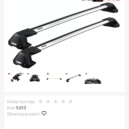
Dodaj recenzję:
Kod:
9293
Obserwuj produkt: