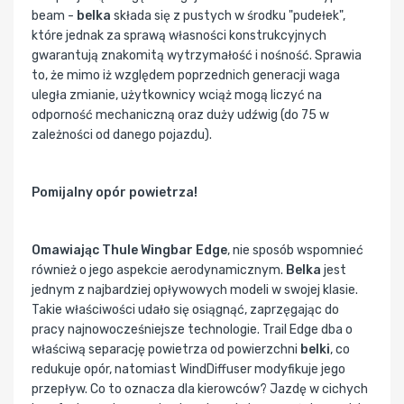
beam -
belka
składa się z pustych w środku "pudełek",
które jednak za sprawą własności konstrukcyjnych
gwarantują znakomitą wytrzymałość i nośność. Sprawia
to, że mimo iż względem poprzednich generacji waga
uległa zmianie, użytkownicy wciąż mogą liczyć na
odporność mechaniczną oraz duży udźwig (do 75 w
zależności od danego pojazdu).
Pomijalny opór powietrza!
Omawiając Thule Wingbar Edge
, nie sposób wspomnieć
również o jego aspekcie aerodynamicznym.
Belka
jest
jednym z najbardziej opływowych modeli w swojej klasie.
Takie właściwości udało się osiągnąć, zaprzęgając do
pracy najnowocześniejsze technologie. Trail Edge dba o
właściwą separację powietrza od powierzchni
belki
, co
redukuje opór, natomiast WindDiffuser modyfikuje jego
przepływ. Co to oznacza dla kierowców? Jazdę w cichych