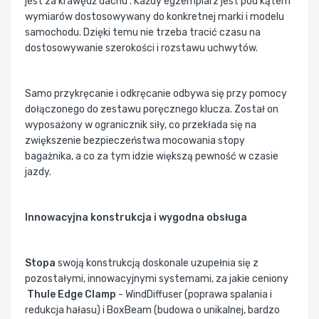
jest za krawędź dachu . Każdy egzemplarz jest pod kątem
wymiarów dostosowywany do konkretnej marki i modelu
samochodu. Dzięki temu nie trzeba tracić czasu na
dostosowywanie szerokości i rozstawu uchwytów.
Samo przykręcanie i odkręcanie odbywa się przy pomocy
dołączonego do zestawu poręcznego klucza. Został on
wyposażony w ogranicznik siły, co przekłada się na
zwiększenie bezpieczeństwa mocowania stopy
bagażnika, a co za tym idzie większą pewność w czasie
jazdy.
Innowacyjna konstrukcja i wygodna obsługa
Stopa
swoją konstrukcją doskonale uzupełnia się z
pozostałymi, innowacyjnymi systemami, za jakie ceniony
Thule Edge Clamp
- WindDiffuser (poprawa spalania i
redukcja hałasu) i BoxBeam (budowa o unikalnej, bardzo