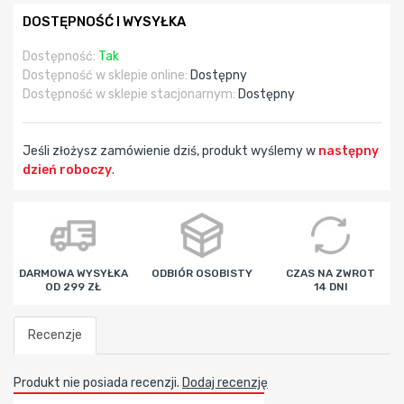
DOSTĘPNOŚĆ I WYSYŁKA
Dostępność:
Tak
Dostępność w sklepie online:
Dostępny
Dostępność w sklepie stacjonarnym:
Dostępny
Jeśli złożysz zamówienie dziś, produkt wyślemy w
następny
dzień roboczy
.
godz
min
sek
DARMOWA WYSYŁKA
ODBIÓR OSOBISTY
CZAS NA ZWROT
OD 299 ZŁ
14 DNI
Recenzje
Produkt nie posiada recenzji.
Dodaj recenzję