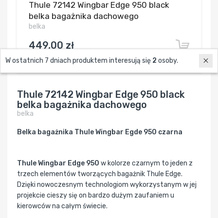
Thule 72142 Wingbar Edge 950 black
belka bagażnika dachowego
belka
449,00 zł
350,22 zł / szt.
W ostatnich 7 dniach produktem interesują się
2
osoby.
Thule 72142 Wingbar Edge 950 black
belka bagażnika dachowego
belka
Belka bagażnika Thule Wingbar Egde 950 czarna
Thule Wingbar Edge 950
w kolorze czarnym to jeden z
trzech elementów tworzących bagażnik Thule Edge.
Dzięki nowoczesnym technologiom wykorzystanym w jej
projekcie cieszy się on bardzo dużym zaufaniem u
kierowców na całym świecie.