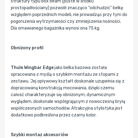
struktury typu box beam (puste w środku
prostopadłościany) pozwolił znacząco “odchudzić” belkę
względem poprzednich modeli, nie prowadząc przy tym do
pogorszenia wytrzymałości czy zmniejszenia nośności.
Dla omawianego bagażnika wynosi ona 75 kg.
Obniżony profil
Thule Wingbar Edge
jako belka bazowa została
opracowana z myślą o szybkim montażu ze stopami z
zestawu. Jej opływowy kształt doskonale uzupełnia się z
dopracowaną konstrukcją mocowania, dzięki czemu
całość charakteryzuje się obniżonym, dynamicznym
wyglądem, doskonale współgrającym z nowoczesną bryłą
współczesnych samochodów. Atrakcyjna stylistyka jest
dodatkowo podkreślona przez czarny kolor.
Szybki montaż akcesoriów