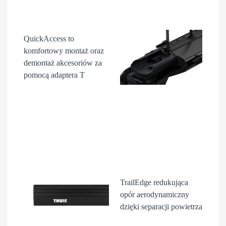
QuickAccess
to
komfortowy montaż oraz
demontaż akcesori
ów
za
pomocą adaptera T
TrailEdge
redukująca
opór aerodynamiczny
dzięki separacji powietrza