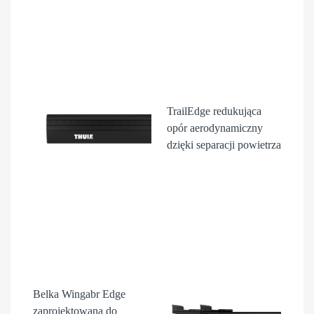
TrailEdge
redukująca
opór aerodynamiczny
dzięki separacji powietrza
Belka Wingabr Edge
zaprojektowana do