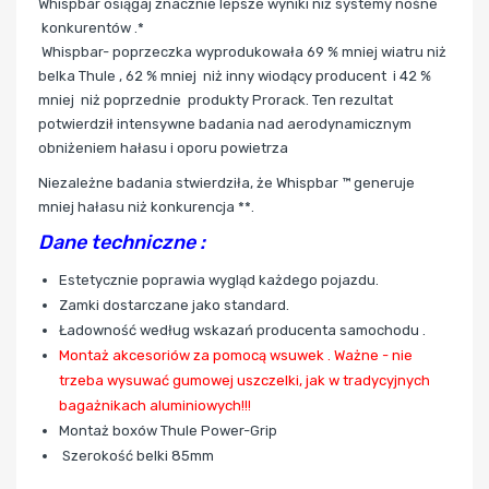
Whispbar
osiągaj znacznie lepsze wyniki niż systemy nośne
konkurentów .*
Whispbar- poprzeczka wyprodukowała 69 % mniej wiatru niż
belka Thule , 62 % mniej niż inny wiodący producent i 42 %
mniej niż poprzednie produkty Prorack. Ten rezultat
potwierdził intensywne badania nad aerodynamicznym
obniżeniem hałasu i oporu powietrza
Niezależne badania stwierdziła, że Whispbar ™ generuje
mniej hałasu niż konkurencja **.
Dane techniczne :
Estetycznie poprawia wygląd każdego pojazdu.
Zamki dostarczane jako standard.
Ładowność według wskazań producenta samochodu .
Montaż akcesoriów za pomocą wsuwek . Ważne - nie
trzeba wysuwać gumowej uszczelki, jak w tradycyjnych
bagażnikach aluminiowych!!!
Montaż boxów Thule Power-Grip
Szerokość belki 85mm