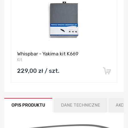
Whispbar - Yakima kit K669
Kit
229,00 zł / szt.
OPIS PRODUKTU
DANE TECHNICZNE
AKCE