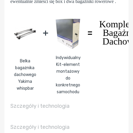
ewentualnie zmieści się box i dwa bagażniki rowerowe .
Komplet
+
=
Bagażn
Dacho
Indywidualny
Belka
Kit-element
bagażnika
montażowy
dachowego
do
Yakima
konkretnego
whispbar
samochodu
Szczegóły i technologia
Szczegóły i technologia