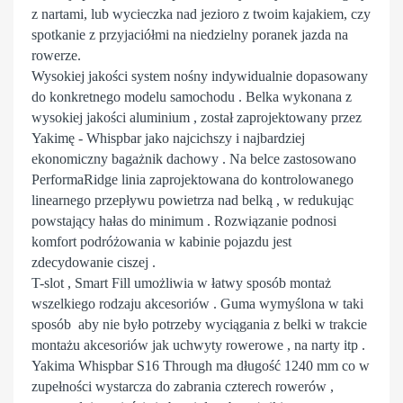
z nartami, lub wycieczka nad jezioro z twoim kajakiem, czy
spotkanie z przyjaciółmi na niedzielny poranek jazda na
rowerze.
Wysokiej jakości system nośny indywidualnie dopasowany
do konkretnego modelu samochodu . Belka wykonana z
wysokiej jakości aluminium , został zaprojektowany przez
Yakimę - Whispbar jako najcichszy i najbardziej
ekonomiczny bagażnik dachowy . Na belce zastosowano
PerformaRidge linia zaprojektowana do kontrolowanego
linearnego przepływu powietrza nad belką , w redukując
powstający hałas do minimum . Rozwiązanie podnosi
komfort podróżowania w kabinie pojazdu jest
zdecydowanie ciszej .
T-slot , Smart Fill umożliwia w łatwy sposób montaż
wszelkiego rodzaju akcesoriów . Guma wymyślona w taki
sposób aby nie było potrzeby wyciągania z belki w trakcie
montażu akcesoriów jak uchwyty rowerowe , na narty itp .
Yakima Whispbar S16 Through ma długość 1240 mm co w
zupełności wystarcza do zabrania czterech rowerów ,