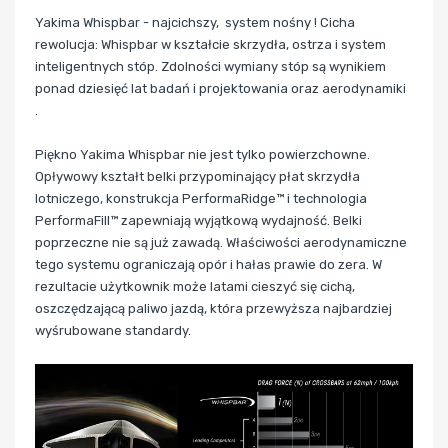
Yakima Whispbar - najcichszy, system nośny ! Cicha
rewolucja: Whispbar w kształcie skrzydła, ostrza i system
inteligentnych stóp. Zdolności wymiany stóp są wynikiem
ponad dziesięć lat badań i projektowania oraz aerodynamiki
.
Piękno Yakima Whispbar nie jest tylko powierzchowne.
Opływowy kształt belki przypominający płat skrzydła
lotniczego, konstrukcja PerformaRidge™ i technologia
PerformaFill™ zapewniają wyjątkową wydajność. Belki
poprzeczne nie są już zawadą. Właściwości aerodynamiczne
tego systemu ograniczają opór i hałas prawie do zera. W
rezultacie użytkownik może latami cieszyć się cichą,
oszczędzającą paliwo jazdą, która przewyższa najbardziej
wyśrubowane standardy.