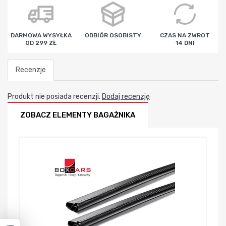
godz
min
sek
DARMOWA WYSYŁKA
ODBIÓR OSOBISTY
CZAS NA ZWROT
OD 299 ZŁ
14 DNI
Recenzje
Produkt nie posiada recenzji.
Dodaj recenzję
ZOBACZ ELEMENTY BAGAŻNIKA