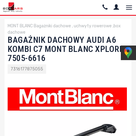
MONT BLANC Bagażniki dachowe , uchwyty rowerowe ,box
dachowe
BAGAŻNIK DACHOWY AUDI A6
KOMBI C7 MONT BLANC XPLORE
7505-6616
7316177875055