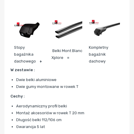
Stopy
Kompletny
Belki Mont Blanc
bagażnika
bagażnik
Xplore
=
dachowego
+
dachowy
W zestawie :
Dwie belki aluminiowe
Dwie gumy montowane w rowek T
Cechy :
Aerodynamiczny profil belki
Montaż akcesoriów w rowek T 20 mm
Długość belki 112/106 cm
Gwarancja 5 lat