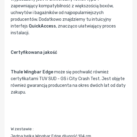
zapewniający kompatybilność z większością boxów,
uchwytów i bagażników od najpopularniejszych
producentów. Dodatkowo znajdziemy tu intuicyjny
interfejs
QuickAccess
, znacząco ułatwiający proces
instalacji.
Certyfikowana jakość
Thule Wingbar Edge
może się pochwalić również
certyfikatami TUV SUD - GS i City Crash Test. Jest objęte
również gwarancją producenta na okres dwóch lat od daty
zakupu.
W zestawie :
Jedna belka Wingbar Edge długość 104 cm