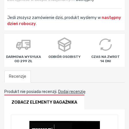
Jeśli złożysz zamówienie dziś, produkt wyślemy w
następny
dzień roboczy
.
godz
min
sek
DARMOWA WYSYŁKA
ODBIÓR OSOBISTY
CZAS NA ZWROT
OD 299 ZŁ
14 DNI
Recenzje
Produkt nie posiada recenzji.
Dodaj recenzję
ZOBACZ ELEMENTY BAGAŻNIKA