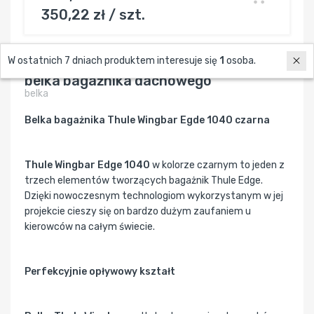
350,22 zł / szt.
W ostatnich 7 dniach produktem interesuje się
1
osoba.
Thule 72152 Wingbar Edge 1040 black
belka bagażnika dachowego
belka
Belka bagażnika Thule Wingbar Egde 1040 czarna
Thule Wingbar Edge 1040
w kolorze czarnym to jeden z
trzech elementów tworzących bagażnik Thule Edge.
Dzięki nowoczesnym technologiom wykorzystanym w jej
projekcie cieszy się on bardzo dużym zaufaniem u
kierowców na całym świecie.
Perfekcyjnie opływowy kształt