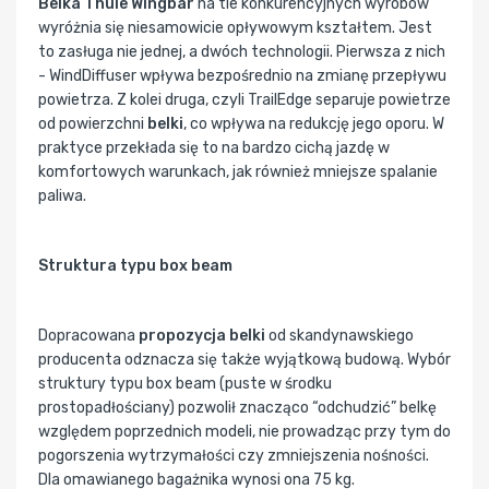
Belka Thule Wingbar
na tle konkurencyjnych wyrobów
wyróżnia się niesamowicie opływowym kształtem. Jest
to zasługa nie jednej, a dwóch technologii. Pierwsza z nich
- WindDiffuser wpływa bezpośrednio na zmianę przepływu
powietrza. Z kolei druga, czyli TrailEdge separuje powietrze
od powierzchni
belki
, co wpływa na redukcję jego oporu. W
praktyce przekłada się to na bardzo cichą jazdę w
komfortowych warunkach, jak również mniejsze spalanie
paliwa.
Struktura typu box beam
Dopracowana
propozycja belki
od skandynawskiego
producenta odznacza się także wyjątkową budową. Wybór
struktury typu box beam (puste w środku
prostopadłościany) pozwolił znacząco “odchudzić” belkę
względem poprzednich modeli, nie prowadząc przy tym do
pogorszenia wytrzymałości czy zmniejszenia nośności.
Dla omawianego bagażnika wynosi ona 75 kg.