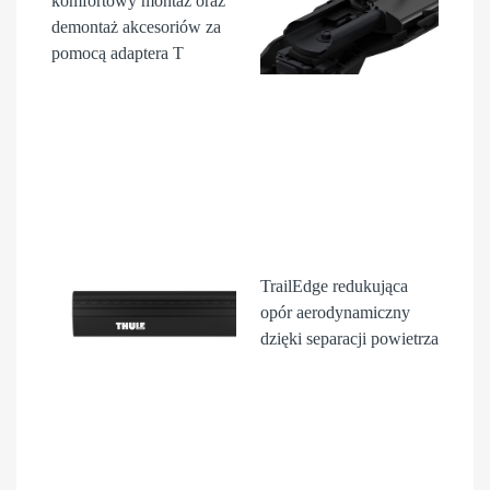
komfortowy montaż oraz
demontaż akcesori
ów
za
pomocą adaptera T
TrailEdge
redukująca
opór aerodynamiczny
dzięki separacji powietrza