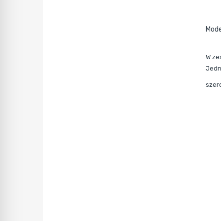
Mode
W ze
Jedn
szer