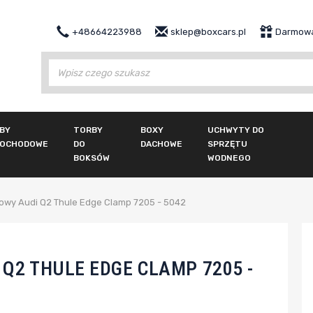
+48664223988
sklep@boxcars.pl
Darmowa
Wy
BY
TORBY
BOXY
UCHWYTY DO
OCHODOWE
DO
DACHOWE
SPRZĘTU
BOKSÓW
WODNEGO
owy Audi Q2 Thule Edge Clamp 7205 - 5042
Q2 THULE EDGE CLAMP 7205 -