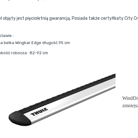
l objęty jest pięcioletnią gwarancją. Posiada także certyfikaty City C
stawie :
a belka Wingbar Edge długość 95 cm
okość robocza : 82-92 cm
WindDif
zmniejs