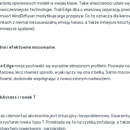
ardziej opływowych modeli w swojej klasie. Takie właściwości udało si
owocześniejsze technologie. Trail Edge dba o właściwą separację pow
miast WindDiffuser modyfikuje jego przepływ. Co to oznacza dla ki
nkach z niemal niezauważalną emisją hałasu, a także mniejsze koszty
mniejsze spalanie).
dne i efektowne mocowanie
le Edge
może pochwalić się wyraźnie obniżonym profilem. Pozwala na 
ażowa, lecz również sposób, w jaki łączy się ona z belką. Samo mocow
towne, doskonale współgrając z nowoczesnym nadwoziem.
kAccess i rowek T
aż i demontaż akcesoriów jest intuicyjny i bezproblemowy. Gwarantuj
rzystanie rowka typu T. Przekłada się to na szybką instalację, a ta
uchwytem rowerowym , narciarskim .