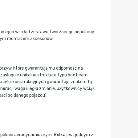
chodząca w skład zestawu tworzącego popularny
twym montażem akcesoriów.
worzyw, które gwarantują mu odporność na
zasługuje unikalna struktura typu box beam -
łasności konstrukcyjnych gwarantują znakomitą
neracji waga uległa zmianie, użytkownicy wciąż
ści od danego pojazdu).
 aspekcie aerodynamicznym.
Belka
jest jednym z