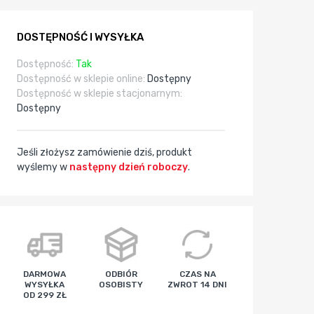
DOSTĘPNOŚĆ I WYSYŁKA
Dostępność:
Tak
Dostępność w sklepie online:
Dostępny
Dostępność w sklepie stacjonarnym:
Dostępny
Jeśli złożysz zamówienie dziś, produkt
wyślemy w
następny dzień roboczy
.
godz
min
sek
DARMOWA
ODBIÓR
CZAS NA
WYSYŁKA
OSOBISTY
ZWROT 14 DNI
OD 299 ZŁ