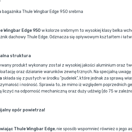
a
a bagażnika Thule Wingbar Edge 950 srebrna
le Wingbar Edge 950
w kolorze srebrnym to wysokiej klasy belka w
żnik dachowy Thule Edge. Odznacza się opływowym kształtem i ła
alna struktura
ywany produkt wykonany został z wysokiej jakości aluminium oraz t
loatację oraz działanie warunków zewnętrznych. Na specjalną uwagę 
a
składa się z pustych w środku "pudełek", które jednak za sprawą w
zymałość i nośność. Sprawia to, że mimo iż względem poprzednich ge
 liczyć na odporność mechaniczną oraz duży udźwig (do 75 w zależno
jalny opór powietrza!
iając Thule Wingbar Edge
, nie sposób wspomnieć również o jego