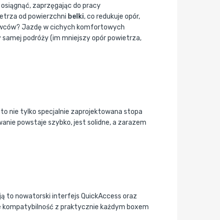
ę osiągnąć, zaprzęgając do pracy
ietrza od powierzchni
belki
, co redukuje opór,
erowców? Jazdę w cichych komfortowych
 samej podróży (im mniejszy opór powietrza,
to nie tylko specjalnie zaprojektowana stopa
anie powstaje szybko, jest solidne, a zarazem
ą to nowatorski interfejs QuickAccess oraz
kże kompatybilność z praktycznie każdym boxem