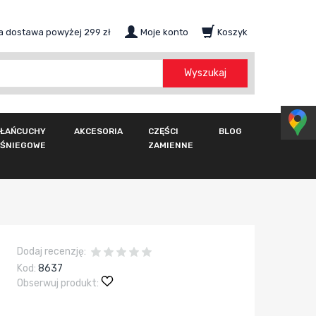
 dostawa powyżej 299 zł
Moje konto
Koszyk
szukaj
Wyszukaj
ŁAŃCUCHY
AKCESORIA
CZĘŚCI
BLOG
ŚNIEGOWE
ZAMIENNE
Dodaj recenzję:
Kod:
8637
Obserwuj produkt: