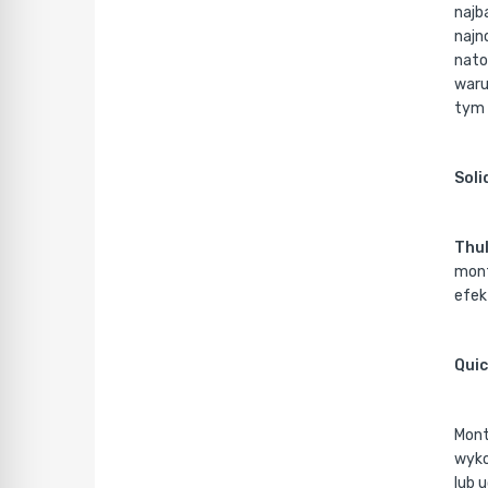
najb
najn
nato
waru
tym 
Soli
Thu
mont
efek
Quic
Mont
wyko
lub 