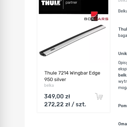
belk
Belk
Thu
baga
Unik
Opis
eksp
Thule 7214 Wingbar Edge
belk
950 silver
wytr
belka
mogą
349,00 zł
272,22 zł / szt.
Pomi
Omaw