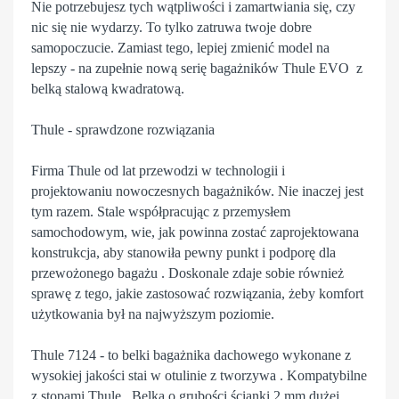
Nie potrzebujesz tych wątpliwości i zamartwiania się, czy
nic się nie wydarzy. To tylko zatruwa twoje dobre
samopoczucie. Zamiast tego, lepiej zmienić model na
lepszy - na zupełnie nową serię bagażników Thule EVO z
belką stalową kwadratową.
Thule - sprawdzone rozwiązania
Firma Thule od lat przewodzi w technologii i
projektowaniu nowoczesnych bagażników. Nie inaczej jest
tym razem. Stale współpracując z przemysłem
samochodowym, wie, jak powinna zostać zaprojektowana
konstrukcja, aby stanowiła pewny punkt i podporę dla
przewożonego bagażu . Doskonale zdaje sobie również
sprawę z tego, jakie zastosować rozwiązania, żeby komfort
użytkowania był na najwyższym poziomie.
Thule 7124 - to belki bagażnika dachowego wykonane z
wysokiej jakości stai w otulinie z tworzywa . Kompatybilne
z stopami Thule . Belka o grubości ścianki 2 mm dużej