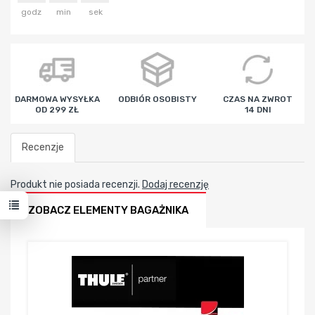
godz
min
sek
DARMOWA WYSYŁKA
ODBIÓR OSOBISTY
CZAS NA ZWROT
OD 299 ZŁ
14 DNI
Recenzje
Produkt nie posiada recenzji.
Dodaj recenzję
ZOBACZ ELEMENTY BAGAŻNIKA