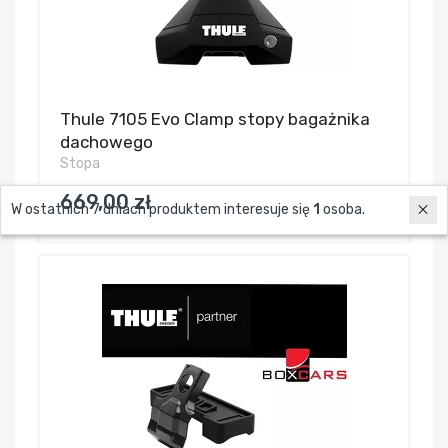
Thule 7105 Evo Clamp stopy bagażnika
dachowego
Stopa
669,00 zł
W ostatnich 7 dniach produktem interesuje się
1
osoba.