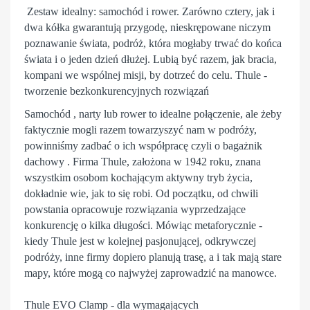
Zestaw idealny: samochód i rower. Zarówno cztery, jak i
dwa kółka gwarantują przygodę, nieskrępowane niczym
poznawanie świata, podróż, która mogłaby trwać do końca
świata i o jeden dzień dłużej. Lubią być razem, jak bracia,
kompani we wspólnej misji, by dotrzeć do celu. Thule -
tworzenie bezkonkurencyjnych rozwiązań
Samochód , narty lub rower to idealne połączenie, ale żeby
faktycznie mogli razem towarzyszyć nam w podróży,
powinniśmy zadbać o ich współpracę czyli o bagażnik
dachowy . Firma Thule, założona w 1942 roku, znana
wszystkim osobom kochającym aktywny tryb życia,
dokładnie wie, jak to się robi. Od początku, od chwili
powstania opracowuje rozwiązania wyprzedzające
konkurencję o kilka długości. Mówiąc metaforycznie -
kiedy Thule jest w kolejnej pasjonującej, odkrywczej
podróży, inne firmy dopiero planują trasę, a i tak mają stare
mapy, które mogą co najwyżej zaprowadzić na manowce.
Thule EVO Clamp - dla wymagających