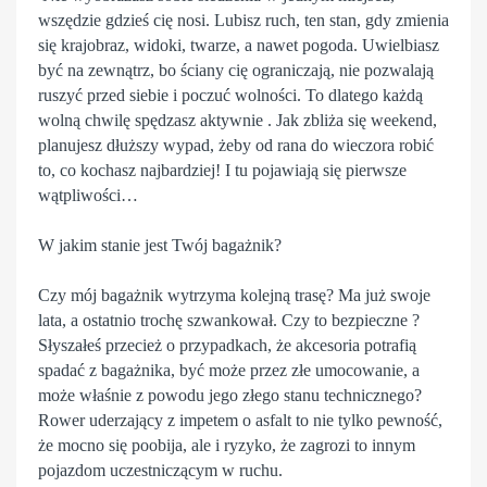
wszędzie gdzieś cię nosi. Lubisz ruch, ten stan, gdy zmienia
się krajobraz, widoki, twarze, a nawet pogoda. Uwielbiasz
być na zewnątrz, bo ściany cię ograniczają, nie pozwalają
ruszyć przed siebie i poczuć wolności. To dlatego każdą
wolną chwilę spędzasz aktywnie . Jak zbliża się weekend,
planujesz dłuższy wypad, żeby od rana do wieczora robić
to, co kochasz najbardziej! I tu pojawiają się pierwsze
wątpliwości…
W jakim stanie jest Twój bagażnik?
Czy mój bagażnik wytrzyma kolejną trasę? Ma już swoje
lata, a ostatnio trochę szwankował. Czy to bezpieczne ?
Słyszałeś przecież o przypadkach, że akcesoria potrafią
spadać z bagażnika, być może przez złe umocowanie, a
może właśnie z powodu jego złego stanu technicznego?
Rower uderzający z impetem o asfalt to nie tylko pewność,
że mocno się poobija, ale i ryzyko, że zagrozi to innym
pojazdom uczestniczącym w ruchu.