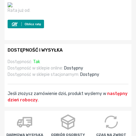
Rata już od:
DOSTĘPNOŚĆ I WYSYŁKA
Dostępność:
Tak
Dostępność w sklepie online:
Dostępny
Dostępność w sklepie stacjonarnym:
Dostępny
Jeśli złożysz zamówienie dziś, produkt wyślemy w
następny
dzień roboczy
.
godz
min
sek
DARMOWA WYSYŁKA
ODBIÓR OSOBISTY
CZAS NA ZWROT