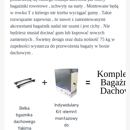
bagażniki rowerowe , uchwyty na narty . Montowane będą
w rowku T z którego nie trzeba wyciągać gumy . Takie
rozwiązanie zapewnia , że nawet z zamontowanymi
akcesoriami bagażnik nadal nie szumi i jest cichy . Nie
będziesz musiał docinać gum lub kupować nowych
zamiennych . Świetny design oraz duża nośność 75 kg w
zupełności wystarcza do przewożenia bagaży w boxie
dachowym .
Komplet
+
=
Bagażn
Dacho
Indywidulany
Belka
Kit-elemnt
bgażnika
montażowy
dachowego
do
Yakima