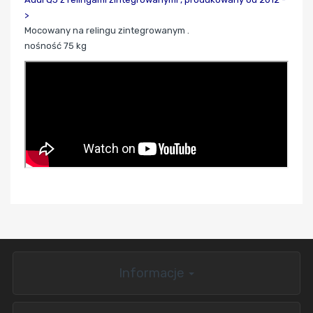
>
Mocowany na relingu zintegrowanym .
nośność 75 kg
Informacje