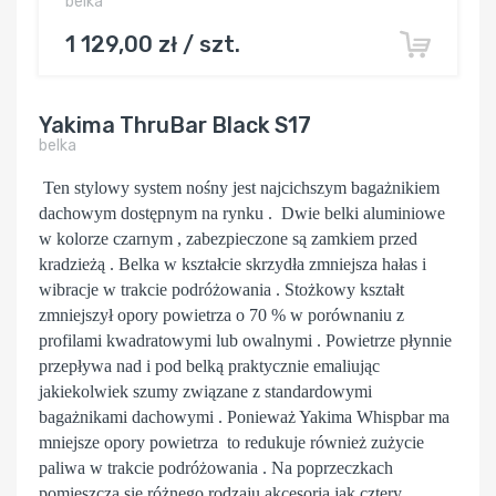
belka
1 129,00 zł / szt.
Yakima ThruBar Black S17
belka
Ten stylowy system nośny jest najcichszym bagażnikiem
dachowym dostępnym na rynku . Dwie belki aluminiowe
w kolorze czarnym , zabezpieczone są zamkiem przed
kradzieżą . Belka w kształcie skrzydła zmniejsza hałas i
wibracje w trakcie podróżowania . Stożkowy kształt
zmniejszył opory powietrza o 70 % w porównaniu z
profilami kwadratowymi lub owalnymi . Powietrze płynnie
przepływa nad i pod belką praktycznie emaliując
jakiekolwiek szumy związane z standardowymi
bagażnikami dachowymi . Ponieważ Yakima Whispbar ma
mniejsze opory powietrza to redukuje również zużycie
paliwa w trakcie podróżowania . Na poprzeczkach
pomieszczą się różnego rodzaju akcesoria jak cztery