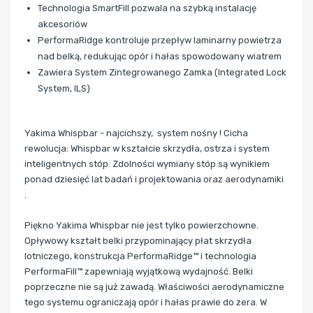
Technologia SmartFill pozwala na szybką instalację
akcesoriów
PerformaRidge kontroluje przepływ laminarny powietrza
nad belką, redukując opór i hałas spowodowany wiatrem
Zawiera System Zintegrowanego Zamka (Integrated Lock
System, ILS)
Yakima Whispbar - najcichszy, system nośny ! Cicha
rewolucja: Whispbar w kształcie skrzydła, ostrza i system
inteligentnych stóp. Zdolności wymiany stóp są wynikiem
ponad dziesięć lat badań i projektowania oraz aerodynamiki
.
Piękno Yakima Whispbar nie jest tylko powierzchowne.
Opływowy kształt belki przypominający płat skrzydła
lotniczego, konstrukcja PerformaRidge™ i technologia
PerformaFill™ zapewniają wyjątkową wydajność. Belki
poprzeczne nie są już zawadą. Właściwości aerodynamiczne
tego systemu ograniczają opór i hałas prawie do zera. W