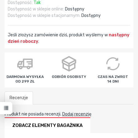
Dostępność:
Tak
Dostępność w sklepie online:
Dostępny
Dostępność w sklepie stacjonarnym:
Dostępny
Jeśli złożysz zamówienie dziś, produkt wyślemy w
następny
dzień roboczy
.
godz
min
sek
DARMOWA WYSYŁKA
ODBIÓR OSOBISTY
CZAS NA ZWROT
OD 299 ZŁ
14 DNI
Recenzje
Produkt nie posiada recenzji.
Dodaj recenzję
ZOBACZ ELEMENTY BAGAŻNIKA