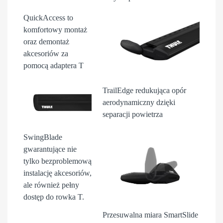
QuickAccess
to
komfortowy montaż
oraz demontaż
akcesori
ów
za
pomocą adaptera T
TrailEdge
redukująca opór
aerodynamiczny dzięki
separacji powietrza
SwingBlade
gwarantujące nie
tylko bezproblemową
instalację akcesoriów,
ale również pełny
dostęp do rowka T.
Przesuwalna miara
SmartSlide