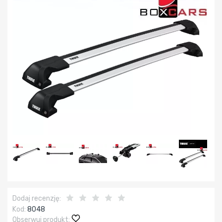
Dodaj recenzję:
Kod:
8048
Obserwuj produkt: