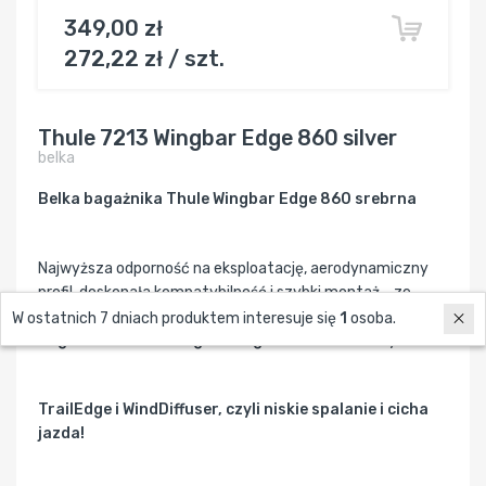
349,00 zł
272,22 zł / szt.
Thule 7213 Wingbar Edge 860 silver
belka
Belka bagażnika Thule Wingbar Edge 860 srebrna
Najwyższa odporność na eksploatację, aerodynamiczny
profil, doskonała kompatybilność i szybki montaż - ze
wszystkich tych zalet mogą korzystać użytkownicy
belki
W ostatnich 7 dniach produktem interesuje się
1
osoba.
bagażnika Thule Wingbar Edge
w kolorze srebrnym.
TrailEdge i WindDiffuser, czyli niskie spalanie i cicha
jazda!