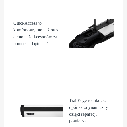
QuickAccess
to
komfortowy montaż oraz
demontaż akcesori
ów
za
pomocą adaptera T
TrailEdge
redukująca
opór aerodynamiczny
dzięki separacji
powietrza