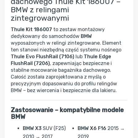
dachowego Thule Kit 186007 –
BMW z relingami
zintegrowanymi
Thule Kit 186007
to zestaw montażowy
dedykowany do samochodów
BMW
wyposażonych w relingi zintegrowane. Element
ten stanowi niezbędną część systemu nośnego
Thule Evo FlushRail (7106)
lub
Thule Edge
FlushRail (7206)
, zapewniając bezpieczne i
stabilne mocowanie bagażnika dachowego.
Całość została zaprojektowana z myślą o
precyzyjnym dopasowaniu do profilu relingów
BMW – bez wiercenia i bezpiecznie dla lakieru.
Zastosowanie – kompatybilne modele
BMW
BMW X3
SUV (F25)
BMW X6 F16
2015 →
2010 → 2017
2019