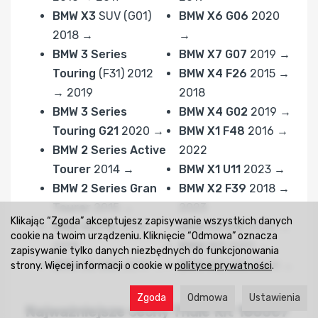
BMW X3
SUV (G01)
BMW X6 G06
2020
2018 →
→
BMW 3 Series
BMW X7 G07
2019 →
Touring
(F31) 2012
BMW X4 F26
2015 →
→ 2019
2018
BMW 3 Series
BMW X4 G02
2019 →
Touring G21
2020 →
BMW X1 F48
2016 →
BMW 2 Series Active
2022
Tourer
2014 →
BMW X1 U11
2023 →
BMW 2 Series Gran
BMW X2 F39
2018 →
Tourer
2015 →
2023
Klikając “Zgoda” akceptujesz zapisywanie wszystkich danych
BMW X5 F15
2014 →
BMW X2 U10
2024 →
cookie na twoim urządzeniu. Kliknięcie “Odmowa” oznacza
2018
BMW iX3
2021 →
zapisywanie tylko danych niezbędnych do funkcjonowania
BMW X5 G05
2019 →
BMW iX2 U10
2024 →
strony. Więcej informacji o cookie w
polityce prywatności
.
Zgoda
Odmowa
Ustawienia
Najważniejsze cechy Thule Kit 186007