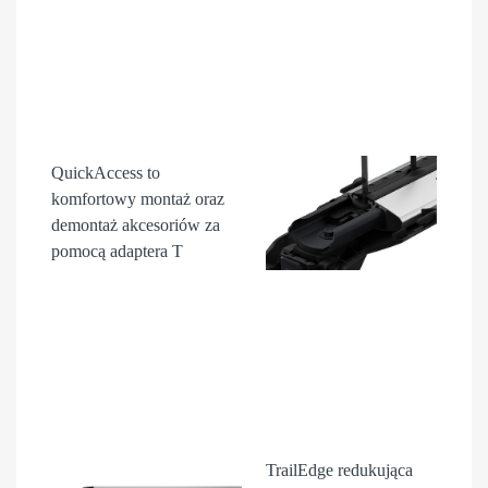
QuickAccess
to
komfortowy montaż oraz
demontaż akcesori
ów
za
pomocą adaptera T
TrailEdge
redukująca