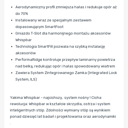
Aerodynamiczny profil zmniejsza hałas i redukuje opór aż
do 70%
Instalowany wraz ze specjalnym zestawem
dopasowującym SmartFoot
Gniazdo T-Slot dla harmonijnego montażu akcesoriów
Whispbar
Technologia SmartFill pozwala na szybką instalację
akcesoriów
PerformaRidge kontroluje przepływ laminarny powietrza
nad belką, redukując opór i hałas spowodowany wiatrem
Zawiera System Zintegrowanego Zamka (Integrated Lock
System, ILS)
Yakima Whispbar - najcichszy, system nośny ! Cicha
rewolucja: Whispbar w kształcie skrzydła, ostrza i system
inteligentnych stóp. Zdolności wymiany stóp są wynikiem
ponad dziesięć lat badań i projektowania oraz aerodynamiki
.