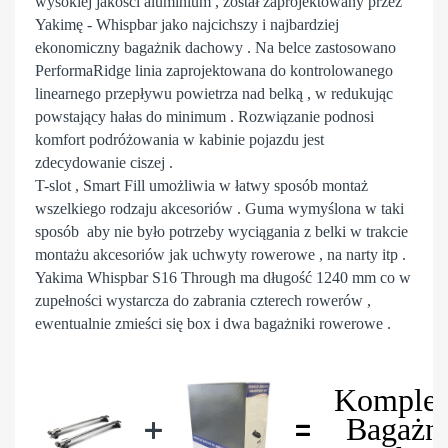
wysokiej jakości aluminium , został zaprojektowany przez
Yakimę - Whispbar jako najcichszy i najbardziej
ekonomiczny bagażnik dachowy . Na belce zastosowano
PerformaRidge linia zaprojektowana do kontrolowanego
linearnego przepływu powietrza nad belką , w redukując
powstający hałas do minimum . Rozwiązanie podnosi
komfort podróżowania w kabinie pojazdu jest
zdecydowanie ciszej .
T-slot , Smart Fill umożliwia w łatwy sposób montaż
wszelkiego rodzaju akcesoriów . Guma wymyślona w taki
sposób aby nie było potrzeby wyciągania z belki w trakcie
montażu akcesoriów jak uchwyty rowerowe , na narty itp .
Yakima Whispbar S16 Through ma długość 1240 mm co w
zupełności wystarcza do zabrania czterech rowerów ,
ewentualnie zmieści się box i dwa bagażniki rowerowe .
Komplet
+
=
Bagażn