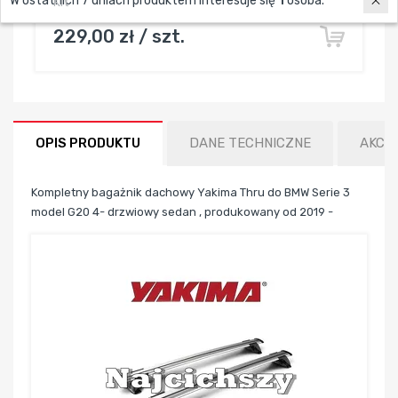
W ostatnich 7 dniach produktem interesuje się
1
osoba.
Kit
229,00 zł / szt.
OPIS PRODUKTU
DANE TECHNICZNE
AKCE
Kompletny bagażnik dachowy Yakima Thru do BMW Serie 3
model G20 4- drzwiowy sedan , produkowany od 2019 -