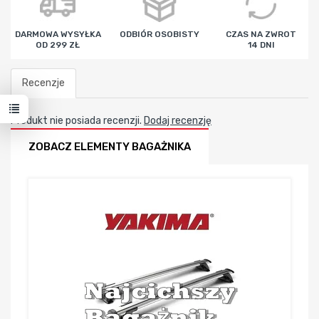
godz
min
sek
DARMOWA WYSYŁKA
ODBIÓR OSOBISTY
CZAS NA ZWROT
OD 299 ZŁ
14 DNI
Recenzje
Produkt nie posiada recenzji.
Dodaj recenzję
ZOBACZ ELEMENTY BAGAŻNIKA