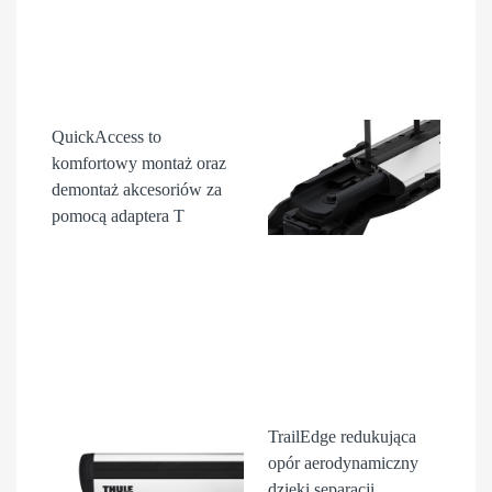
QuickAccess
to
komfortowy montaż oraz
demontaż akcesori
ów
za
pomocą adaptera T
TrailEdge
redukująca
opór aerodynamiczny
dzięki separacji