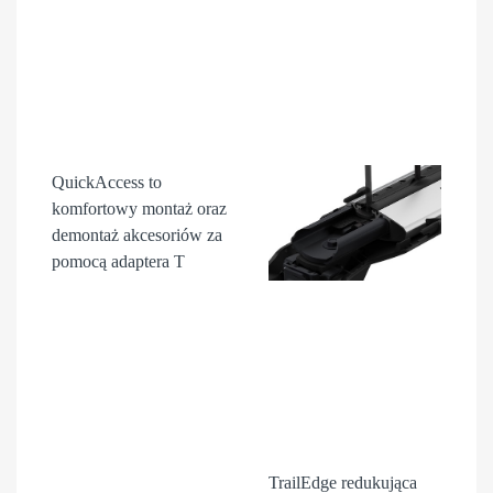
QuickAccess
to
komfortowy montaż oraz
demontaż akcesori
ów
za
pomocą adaptera T
TrailEdge
redukująca