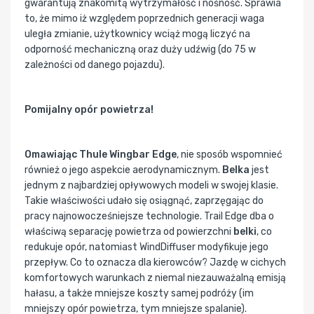
gwarantują znakomitą wytrzymałość i nośność. Sprawia
to, że mimo iż względem poprzednich generacji waga
uległa zmianie, użytkownicy wciąż mogą liczyć na
odporność mechaniczną oraz duży udźwig (do 75 w
zależności od danego pojazdu).
Pomijalny opór powietrza!
Omawiając Thule Wingbar Edge
, nie sposób wspomnieć
również o jego aspekcie aerodynamicznym.
Belka
jest
jednym z najbardziej opływowych modeli w swojej klasie.
Takie właściwości udało się osiągnąć, zaprzęgając do
pracy najnowocześniejsze technologie. Trail Edge dba o
właściwą separację powietrza od powierzchni
belki
, co
redukuje opór, natomiast WindDiffuser modyfikuje jego
przepływ. Co to oznacza dla kierowców? Jazdę w cichych
komfortowych warunkach z niemal niezauważalną emisją
hałasu, a także mniejsze koszty samej podróży (im
mniejszy opór powietrza, tym mniejsze spalanie).