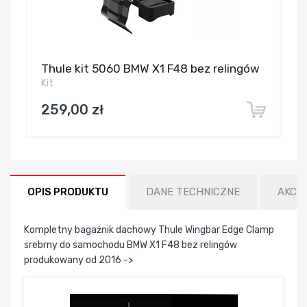
Thule kit 5060 BMW X1 F48 bez relingów
Kit
259,00 zł
OPIS PRODUKTU
DANE TECHNICZNE
AKCE
Kompletny bagażnik dachowy Thule Wingbar Edge Clamp
srebrny do samochodu BMW X1 F48 bez relingów
produkowany od 2016 ->