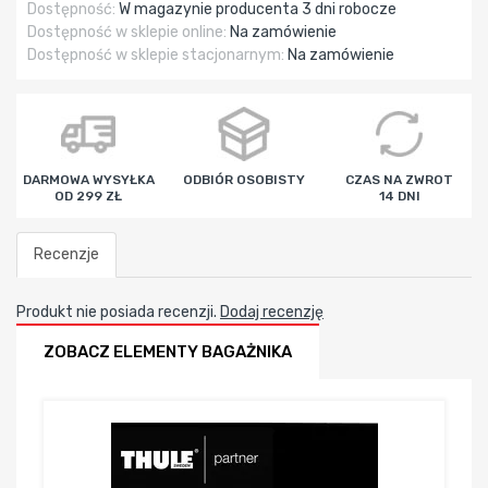
Dostępność:
W magazynie producenta 3 dni robocze
Dostępność w sklepie online:
Na zamówienie
Dostępność w sklepie stacjonarnym:
Na zamówienie
DARMOWA WYSYŁKA
ODBIÓR OSOBISTY
CZAS NA ZWROT
OD 299 ZŁ
14 DNI
Recenzje
Produkt nie posiada recenzji.
Dodaj recenzję
ZOBACZ ELEMENTY BAGAŻNIKA