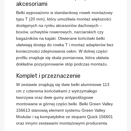
akcesoriami
Belki wyposażono w
standardowy rowek montażowy
typu T (20 mm)
, który umożliwia montaż większości
dostępnych na rynku akcesoriów dachowych –
boxów, uchwytów rowerowych, narciarskich czy
bagażników na kajaki.
Otwierane końcówki
belki
ułatwiają dostęp do rowka T i montaż adapterów bez
konieczności zdejmowania osłon. W dolnej części
profilu znajduje się
skala pomiarowa
, która ułatwia
dokładne pozycjonowanie stóp podczas montażu.
Komplet i przeznaczenie
W zestawie znajdują się
dwie belki aluminiowe 113
cm
z czterema końcówkami z wytrzymałego
tworzywa oraz dwie gumy antypoślizgowe
montowane w górnej części belki. Belki
Green Valley
156613
stanowią element systemu
Green Valley
Modular
i są kompatybilne ze stopami
Quick 156601
oraz innymi zestawami montażowymi producenta.