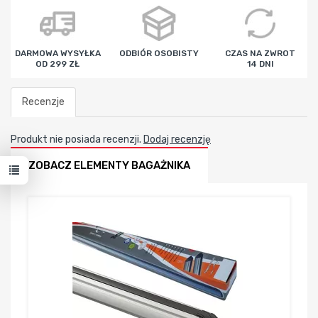
godz
min
sek
DARMOWA WYSYŁKA
ODBIÓR OSOBISTY
CZAS NA ZWROT
OD 299 ZŁ
14 DNI
Recenzje
Produkt nie posiada recenzji.
Dodaj recenzję
ZOBACZ ELEMENTY BAGAŻNIKA