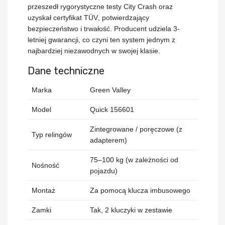
przeszedł rygorystyczne testy
City Crash
oraz
uzyskał certyfikat
TÜV
, potwierdzający
bezpieczeństwo i trwałość. Producent udziela
3-
letniej gwarancji
, co czyni ten system jednym z
najbardziej niezawodnych w swojej klasie.
Dane techniczne
Marka
Green Valley
Model
Quick 156601
Zintegrowane / poręczowe (z
Typ relingów
adapterem)
75–100 kg (w zależności od
Nośność
pojazdu)
Montaż
Za pomocą klucza imbusowego
Zamki
Tak, 2 kluczyki w zestawie