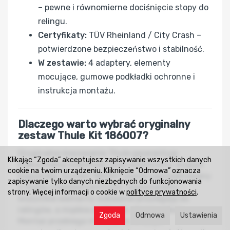
– pewne i równomierne dociśnięcie stopy do
relingu.
Certyfikaty:
TÜV Rheinland / City Crash –
potwierdzone bezpieczeństwo i stabilność.
W zestawie:
4 adaptery, elementy
mocujące, gumowe podkładki ochronne i
instrukcja montażu.
Dlaczego warto wybrać oryginalny
zestaw Thule Kit 186007?
Oryginalne mocowanie Thule gwarantuje
Klikając “Zgoda” akceptujesz zapisywanie wszystkich danych
maksymalną stabilność oraz estetyczny wygląd
cookie na twoim urządzeniu. Kliknięcie “Odmowa” oznacza
bagażnika. System 186007 został zaprojektowany
zapisywanie tylko danych niezbędnych do funkcjonowania
z myślą o bezpieczeństwie i dopasowaniu —
strony. Więcej informacji o cookie w
polityce prywatności
.
wszystkie elementy dokładnie przylegają do
relingów, a miękkie podkładki chronią lakier.
Zgoda
Odmowa
Ustawienia
Montaż przebiega intuicyjnie, a dzięki