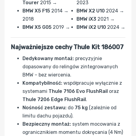
Tourer
2015 →
2023
BMW X5 F15
2014 →
BMW X2 U10
2024 →
2018
BMW iX3
2021 →
BMW X5 G05
2019 →
BMW iX2 U10
2024 →
Najważniejsze cechy Thule Kit 186007
Dedykowany montaż:
precyzyjnie
dopasowany do relingów zintegrowanych
BMW – bez wiercenia.
Kompatybilność:
współpracuje wyłącznie z
systemami
Thule 7106 Evo FlushRail
oraz
Thule 7206 Edge FlushRail
.
Nośność zestawu:
do
75 kg
(zależnie od
limitu dachu pojazdu).
Bezpieczny montaż:
system mocowania z
ogranicznikiem momentu dokręcania (4 Nm)