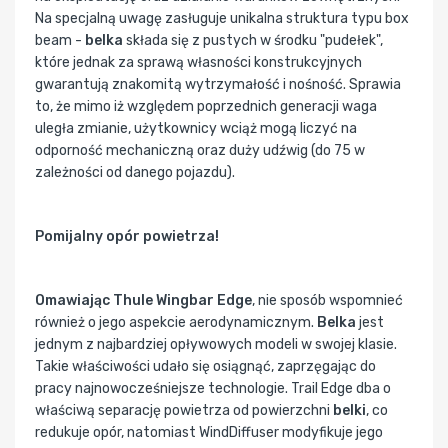
Na specjalną uwagę zasługuje unikalna struktura typu box
beam -
belka
składa się z pustych w środku "pudełek",
które jednak za sprawą własności konstrukcyjnych
gwarantują znakomitą wytrzymałość i nośność. Sprawia
to, że mimo iż względem poprzednich generacji waga
uległa zmianie, użytkownicy wciąż mogą liczyć na
odporność mechaniczną oraz duży udźwig (do 75 w
zależności od danego pojazdu).
Pomijalny opór powietrza!
Omawiając Thule Wingbar Edge
, nie sposób wspomnieć
również o jego aspekcie aerodynamicznym.
Belka
jest
jednym z najbardziej opływowych modeli w swojej klasie.
Takie właściwości udało się osiągnąć, zaprzęgając do
pracy najnowocześniejsze technologie. Trail Edge dba o
właściwą separację powietrza od powierzchni
belki
, co
redukuje opór, natomiast WindDiffuser modyfikuje jego