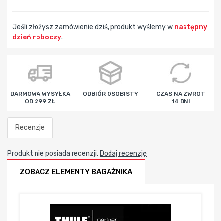
Jeśli złożysz zamówienie dziś, produkt wyślemy w
następny
dzień roboczy
.
godz
min
sek
DARMOWA WYSYŁKA
ODBIÓR OSOBISTY
CZAS NA ZWROT
OD 299 ZŁ
14 DNI
Recenzje
Produkt nie posiada recenzji.
Dodaj recenzję
ZOBACZ ELEMENTY BAGAŻNIKA