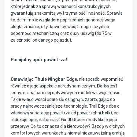
które jednak za sprawą własności konstrukcyjnych
gwarantują znakomitą wytrzymałość i nośność. Sprawia
to, że mimo iż względem poprzednich generacji waga
uległa zmianie, użytkownicy wciąż mogą liczyć na
odporność mechaniczną oraz duży udźwig (do 75 w
zależności od danego pojazdu).
Pomijalny opór powietrza!
Omawiając Thule Wingbar Edge
, nie sposób wspomnieć
również o jego aspekcie aerodynamicznym.
Belka
jest
jednym z najbardziej opływowych modeli w swojej klasie.
Takie właściwości udało się osiągnąć, zaprzęgając do
pracy najnowocześniejsze technologie. Trail Edge dba o
właściwą separację powietrza od powierzchni
belki
, co
redukuje opór, natomiast WindDiffuser modyfikuje jego
przepływ. Co to oznacza dla kierowców? Jazdę w cichych
komfortowych warunkach z niemal niezauważalną emisją