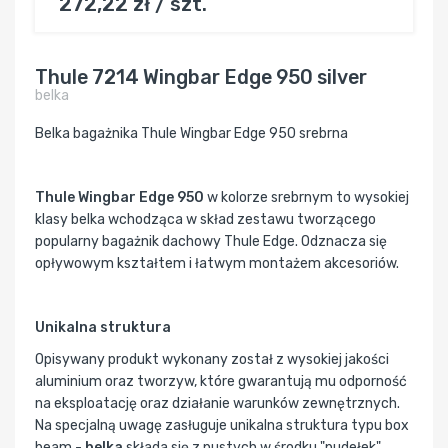
272,22 zł / szt.
Thule 7214 Wingbar Edge 950 silver
belka
Belka bagażnika Thule Wingbar Edge 950 srebrna
Thule Wingbar Edge 950
w kolorze srebrnym to wysokiej
klasy belka wchodząca w skład zestawu tworzącego
popularny bagażnik dachowy Thule Edge. Odznacza się
opływowym kształtem i łatwym montażem akcesoriów.
Unikalna struktura
Opisywany produkt wykonany został z wysokiej jakości
aluminium oraz tworzyw, które gwarantują mu odporność
na eksploatację oraz działanie warunków zewnętrznych.
Na specjalną uwagę zasługuje unikalna struktura typu box
beam -
belka
składa się z pustych w środku "pudełek",