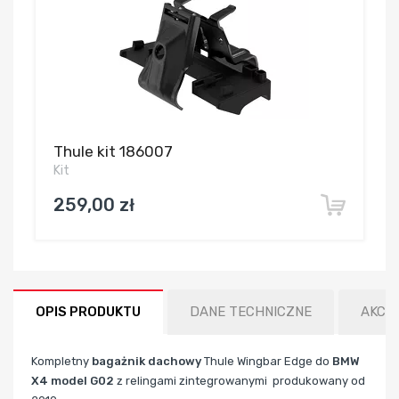
Thule kit 186007
Kit
259,00 zł
OPIS PRODUKTU
DANE TECHNICZNE
AKCE
Kompletny
bagażnik dachowy
Thule Wingbar Edge do
BMW
X4 model G02
z relingami zintegrowanymi produkowany od