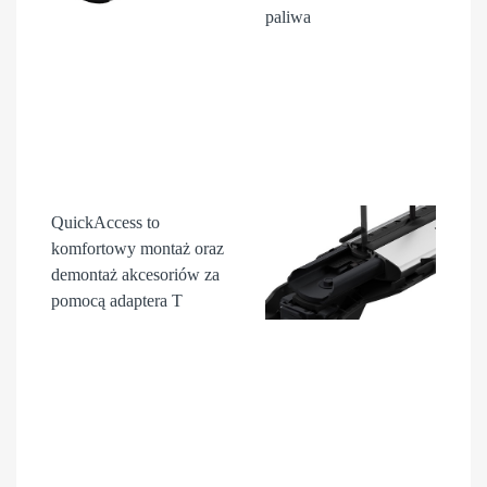
paliwa
QuickAccess
to
komfortowy montaż oraz
demontaż akcesori
ów
za
pomocą adaptera T