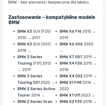
BMW – bez wiercenia i bezpiecznie dla lakieru.
Zastosowanie – kompatybilne modele
BMW
BMW X3
SUV (F25)
BMW X6 F16
2015 →
2010 → 2017
2019
BMW X3
SUV (G01)
BMW X6 G06
2020
2018 →
→
BMW 3 Series
BMW X7 G07
2019 →
Touring
(F31) 2012
BMW X4 F26
2015 →
→ 2019
2018
BMW 3 Series
BMW X4 G02
2019 →
Touring G21
2020 →
BMW X1 F48
2016 →
BMW 2 Series Active
2022
Tourer
2014 →
BMW X1 U11
2023 →
BMW 2 Series Gran
BMW X2 F39
2018 →