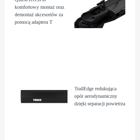
komfortowy montaż oraz
demontaż akcesori
ów
za
pomocą adaptera T
TrailEdge
redukująca
opór aerodynamiczny
dzięki separacji powietrza