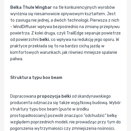
Belka Thule Wingbar
na tle konkurencyjnych wyrobów
wyróżnia się niesamowicie opływowym kształtem. Jest
to zasługa nie jednej, a dwóch technologii. Pierwsza z nich
- WindDiffuser wpływa bezpośrednio na zmianę przepływu
powietrza. Z kolei druga, czyli TrailEdge separuje powietrze
od powierzchni
belki
, co wpływa na redukcję jego oporu. W
praktyce przekłada się to na bardzo cichą jazdę w
komfortowych warunkach, jak również mniejsze spalanie
paliwa.
Struktura typu box beam
Dopracowana
propozycja belki
od skandynawskiego
producenta odznacza się także wyjątkową budową. Wybór
struktury typu box beam (puste w środku
prostopadłościany) pozwolił znacząco “odchudzić” belkę
względem poprzednich modeli, nie prowadząc przy tym do
pogorszenia wytrzymałości czy zmniejszenia nośności.