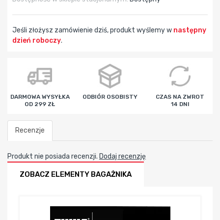
Jeśli złożysz zamówienie dziś, produkt wyślemy w
następny
dzień roboczy
.
godz
min
sek
DARMOWA WYSYŁKA
ODBIÓR OSOBISTY
CZAS NA ZWROT
OD 299 ZŁ
14 DNI
Recenzje
Produkt nie posiada recenzji.
Dodaj recenzję
ZOBACZ ELEMENTY BAGAŻNIKA