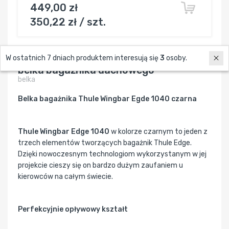
449,00 zł
350,22 zł / szt.
Thule 72152 Wingbar Edge 1040 black
W ostatnich 7 dniach produktem interesują się
3
osoby.
belka bagażnika dachowego
belka
Belka bagażnika Thule Wingbar Egde 1040 czarna
Thule Wingbar Edge 1040
w kolorze czarnym to jeden z
trzech elementów tworzących bagażnik Thule Edge.
Dzięki nowoczesnym technologiom wykorzystanym w jej
projekcie cieszy się on bardzo dużym zaufaniem u
kierowców na całym świecie.
Perfekcyjnie opływowy kształt