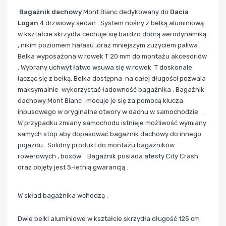
Bagażnik dachowy
Mont Blanc dedykowany do
Dacia
Logan
4 drzwiowy sedan . System nośny z belką aluminiową
w kształcie skrzydła cechuje się bardzo dobrą aerodynamiką
, nikim poziomem hałasu ,oraz mniejszym zużyciem paliwa .
Belka wyposażona w rowek T 20 mm do montażu akcesoriów
. Wybrany uchwyt łatwo wsuwa się w rowek T doskonale
łącząc się z belką. Belka dostępna na całej długości pozwala
maksymalnie wykorzystać ładowność bagażnika . Bagażnik
dachowy Mont Blanc
, mocuje je się za pomocą klucza
inbusowego w oryginalne otwory w dachu w samochodzie .
W przypadku zmiany samochodu istnieje możliwość wymiany
samych stóp aby dopasować bagażnik dachowy do innego
pojazdu . Solidny produkt do montażu bagażników
rowerowych , boxów . Bagażnik posiada atesty City Crash
oraz objęty jest 5-letnią gwarancją .
W skład bagażnika wchodzą :
Dwie belki aluminiowe w kształcie skrzydła długość 125 cm