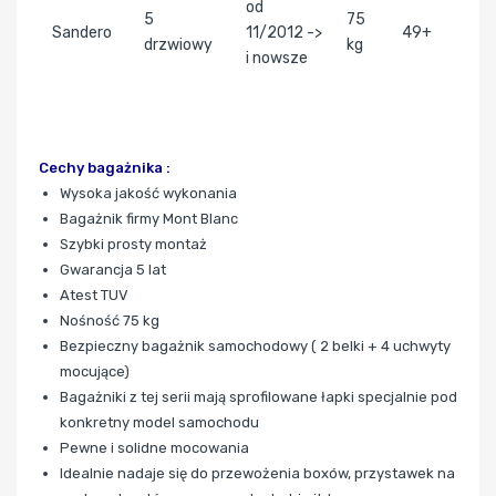
od
5
75
Sandero
11/2012 ->
49+
drzwiowy
kg
i nowsze
Cechy bagażnika :
Wysoka jakość wykonania
Bagażnik firmy Mont Blanc
Szybki prosty montaż
Gwarancja 5 lat
Atest TUV
Nośność 75 kg
Bezpieczny bagażnik samochodowy ( 2 belki + 4 uchwyty
mocujące)
Bagażniki z tej serii mają sprofilowane łapki specjalnie pod
konkretny model samochodu
Pewne i solidne mocowania
Idealnie nadaje się do przewożenia boxów, przystawek na