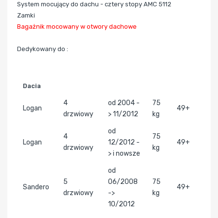
System mocujący do dachu - cztery stopy AMC 5112
Zamki
Bagażnik mocowany w otwory dachowe
Dedykowany do :
Dacia
4
od 2004 -
75
Logan
49+
drzwiowy
> 11/2012
kg
od
4
75
Logan
12/2012 -
49+
drzwiowy
kg
> i nowsze
od
5
06/2008
75
Sandero
49+
drzwiowy
->
kg
10/2012