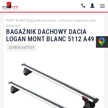
MONT BLANC Bagażniki dachowe , uchwyty rowerowe ,box
dachowe
BAGAŻNIK DACHOWY DACIA
LOGAN MONT BLANC 5112 A49
3218062451129