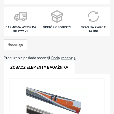
godz
min
sek
DARMOWA WYSYŁKA
ODBIÓR OSOBISTY
CZAS NA ZWROT
OD 299 ZŁ
14 DNI
Recenzje
Produkt nie posiada recenzji.
Dodaj recenzję
ZOBACZ ELEMENTY BAGAŻNIKA