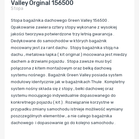
Valley Orginal 156500
Stopa
Stopa bagażnika dachowego Green Valley 156500 .
Opakowanie zawiera cztery stopy wykonane z wysokiej
jakości tworzywa potwierdzone trzy letnią gwarancja .
Dedykowane do samochodów w których bagażnik
mocowany jest za rant dachu . Stopy bagażnika stoją na
dachu , metalowa łapka ( kit original ) mocowana jest miedzy
dachem a drzwiami pojazdu . Stopa zawsze musi być
połączona z kitem montażowym oraz belką dachową
systemu nośnego . Bagażnik Green Valley posiada system
modułowy identycznie jak w bagażnikach Thule . Kompletny
system nośny składa się z stopy , belki dachowej oraz
systemu mocującego indywidualnie dopasowanego do
konkretnego pojazdu ( kit ) . Rozwiązanie korzystne w
przypadku zmiany samochodu istnieje możliwość wymiany
poszczególnych elementów , a nie całego bagażnika
dachowego i dopasowanie go do kolejno samochodu .