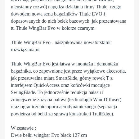
nieustanny rozwój napędza działania firmy Thule, czego
dowodem nowa seria bagażników Thule EVO i
dopasowanych do nich belek bazowych, jak prezentowana
tu Thule WingBar Evo w kolorze czarnym.
Thule WingBar Evo - naszpikowana nowatorskimi
rozwiązaniami
Thule WingBar Evo jest łatwa w montażu i demontażu
bagażnika, co zapewnione jest przez wyjątkowe akcesoria,
jak przesuwalna miara SmartSlide, górny rowek T z
interfejsem QuickAccess oraz końcówki mocujące
SwingBlade. To jednocześnie redukcja hałasu i
zmniejszenie zużycia paliwa (technologia WindDiffuser)
oraz ograniczenie oporu aerodynamicznego (separacja
powietrza od belki za sprawą konstrukcji TrailEdge).
W zestawie :
Dwie belki wingbar Evo black 127 cm