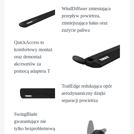
WindDiffuser
zmieniająca
przepływ powietrza,
zmniejszająca hałas oraz
zużycie paliwa
QuickAccess
to
komfortowy montaż
oraz demontaż
akcesori
ów
za
pomocą adaptera T
TrailEdge
redukująca opór
aerodynamiczny dzięki
separacji powietrza
SwingBlade
gwarantujące nie
tylko bezproblemową