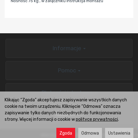
Nośność 75 kg , w załączniku instrukcja montażu
Informacje
Pomoc
Płatności i dostawa
Klikając “Zgoda” akceptujesz zapisywanie wszystkich danych
cookie na twoim urządzeniu. Kliknięcie “Odmowa” oznacza
zapisywanie tylko danych niezbędnych do funkcjonowania
BOXCARS.PL
strony. Więcej informacji o cookie w
polityce prywatności
.
Zgoda
Odmowa
Ustawienia
sklep internetowy
Wsparcie i rozwój:
CONVERTIS.pl