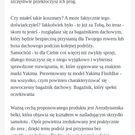
szczęśliwie przekroczysz ich próg.
Czy miałeś takie koszmary? A może faktycznie tego
doświadczyłeś? Jakkolwiek było - to już za Tobą, bo teraz -
skoro tu jesteś - rozglądasz się za
bagażnikiem
dachowym
,
który będzie bezpieczną przystanią dla Twojego roweru lub
boxa dachowego podczas kolejnej podróży.
Samochód - to dla Ciebie coś więcej niż zwykły sprzęt,
dlatego troszczysz się o niego wyjątkowo i wybierasz
sprawdzone rozwiązania
, te, które sygnowane są znakiem
marki
Yakima
. Prezentowany tu model
Yakima FlushBar
-
ma wszystko, czym powinien charakteryzować się
nowoczesny bagażnik dachowy.
Bagażnik, który spełni
oczekiwania
Ważną cechą proponowanego produktu jest
Aerodynamika
belki
, która objawia się kształtem w
naśladującym
skrzydło
samolotu . Opór powietrza zredukowany jest praktycznie
do zera , dzięki temu podróż jest przyjemna bez