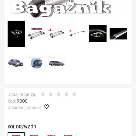
Dodaj recenzję:
Kod:
9000
Obserwuj produkt:
KOLOR/WZÓR: