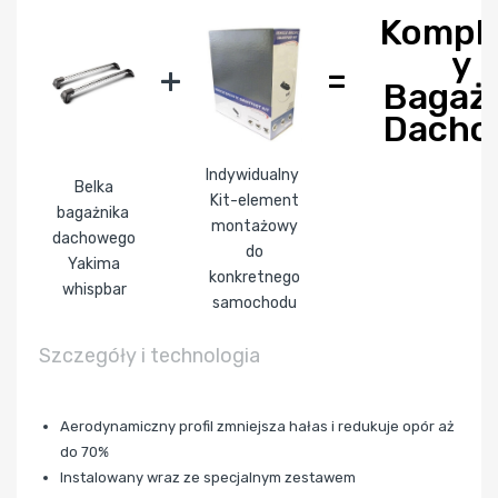
Kompl
y
+
=
Bagaż
Dacho
Indywidualny
Belka
Kit-element
bagażnika
montażowy
dachowego
do
Yakima
konkretnego
whispbar
samochodu
Szczegóły i technologia
Aerodynamiczny profil zmniejsza hałas i redukuje opór aż
do 70%
Instalowany wraz ze specjalnym zestawem