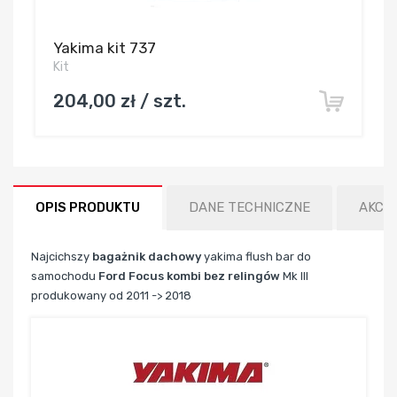
Yakima kit 737
Kit
204,00 zł / szt.
OPIS PRODUKTU
DANE TECHNICZNE
AKCE
Najcichszy
bagażnik dachowy
yakima flush bar do
samochodu
Ford Focus kombi bez relingów
Mk III
produkowany od 2011 -> 2018