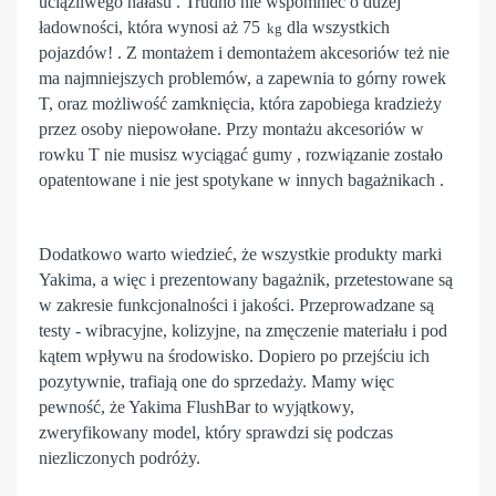
uciążliwego hałasu .
Trudno nie wspomnieć o dużej
ładowności, która wynosi aż
75
dla wszystkich
kg
pojazdów
! .
Z montażem i demontażem akcesoriów też nie
ma najmniejszych problemów, a zapewnia to górny rowek
T, oraz możliwość zamknięcia, która
zapobiega kradzieży
przez osoby niepowołane
.
Przy montażu akcesoriów w
rowku T nie musisz wyciągać gumy , rozwiązanie zostało
opatentowane i nie jest spotykane w innych bagażnikach .
Dodatkowo warto wiedzieć, że wszystkie produkty marki
Yakima, a więc i prezentowany bagażnik,
przetestowane są
w zakresie funkcjonalności i jakości
. Przeprowadzane są
testy - wibracyjne, kolizyjne, na zmęczenie materiału i pod
kątem wpływu na środowisko. Dopiero po przejściu ich
pozytywnie, trafiają one do
sprzedaży. Mamy więc
pewność, że Yakima FlushBar to
wyjątkowy,
zweryfikowany model,
który sprawdzi się podczas
niezliczonych podróży.