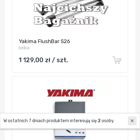
Yakima FlushBar S26
belka
1 129,00 zł / szt.
W ostatnich 7 dniach produktem interesują się
2
osoby.