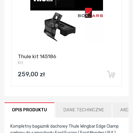
Thule kit 145186
Kit
259,00 zł
OPIS PRODUKTU
DANE TECHNICZNE
AKCE
Kompletny bagażnik dachowy Thule Wingbar Edge Clamp
srebrny do samochodu Ford Fusion ( Ford Mondeo USA )