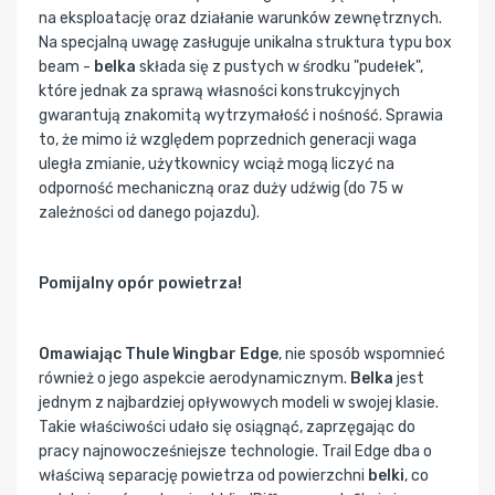
na eksploatację oraz działanie warunków zewnętrznych.
Na specjalną uwagę zasługuje unikalna struktura typu box
beam -
belka
składa się z pustych w środku "pudełek",
które jednak za sprawą własności konstrukcyjnych
gwarantują znakomitą wytrzymałość i nośność. Sprawia
to, że mimo iż względem poprzednich generacji waga
uległa zmianie, użytkownicy wciąż mogą liczyć na
odporność mechaniczną oraz duży udźwig (do 75 w
zależności od danego pojazdu).
Pomijalny opór powietrza!
Omawiając Thule Wingbar Edge
, nie sposób wspomnieć
również o jego aspekcie aerodynamicznym.
Belka
jest
jednym z najbardziej opływowych modeli w swojej klasie.
Takie właściwości udało się osiągnąć, zaprzęgając do
pracy najnowocześniejsze technologie. Trail Edge dba o
właściwą separację powietrza od powierzchni
belki
, co