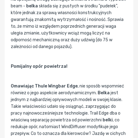
beam -
belka
składa się z pustych w środku "pudełek",
które jednak za sprawą własności konstrukcyjnych
gwarantują znakomitą wytrzymałość i nośność. Sprawia
to, że mimo iż względem poprzednich generacji waga
uległa zmianie, użytkownicy wciąż mogą liczyć na
odporność mechaniczną oraz duży udźwig (do 75 w
zależności od danego pojazdu).
Pomijalny opór powietrza!
Omawiając Thule Wingbar Edge
, nie sposób wspomnieć
również o jego aspekcie aerodynamicznym.
Belka
jest
jednym z najbardziej opływowych modeli w swojej klasie.
Takie właściwości udało się osiągnąć, zaprzęgając do
pracy najnowocześniejsze technologie. Trail Edge dba o
właściwą separację powietrza od powierzchni
belki
, co
redukuje opór, natomiast WindDiffuser modyfikuje jego
przepływ. Co to oznacza dla kierowców? Jazdę w cichych