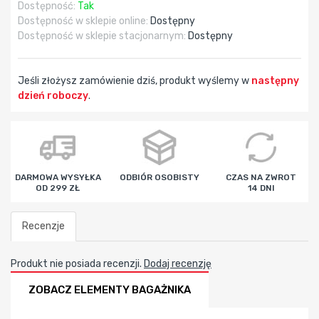
Dostępność:
Tak
Dostępność w sklepie online:
Dostępny
Dostępność w sklepie stacjonarnym:
Dostępny
Jeśli złożysz zamówienie dziś, produkt wyślemy w
następny
dzień roboczy
.
godz
min
sek
DARMOWA WYSYŁKA
ODBIÓR OSOBISTY
CZAS NA ZWROT
OD 299 ZŁ
14 DNI
Recenzje
Produkt nie posiada recenzji.
Dodaj recenzję
ZOBACZ ELEMENTY BAGAŻNIKA