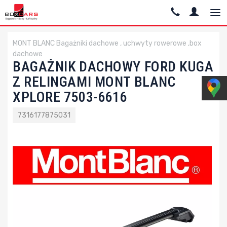
MONT BLANC Bagażniki dachowe , uchwyty rowerowe ,box
dachowe
BAGAŻNIK DACHOWY FORD KUGA
Z RELINGAMI MONT BLANC
XPLORE 7503-6616
7316177875031