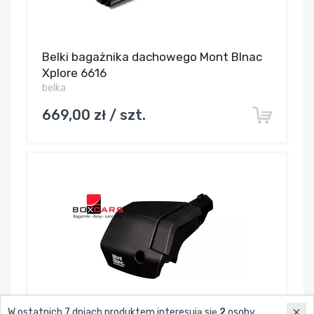
Belki bagażnika dachowego Mont Blnac
Xplore 6616
belka
669,00 zł / szt.
W ostatnich 7 dniach produktem interesują się
2
osoby.