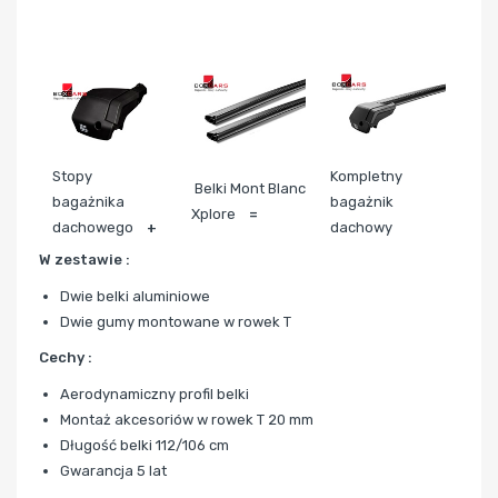
Stopy
Kompletny
Belki Mont Blanc
bagażnika
bagażnik
Xplore
=
dachowego
+
dachowy
W zestawie :
Dwie belki aluminiowe
Dwie gumy montowane w rowek T
Cechy :
Aerodynamiczny profil belki
Montaż akcesoriów w rowek T 20 mm
Długość belki 112/106 cm
Gwarancja 5 lat