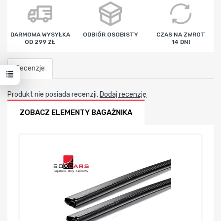
godz
min
sek
DARMOWA WYSYŁKA
ODBIÓR OSOBISTY
CZAS NA ZWROT
OD 299 ZŁ
14 DNI
Recenzje
Produkt nie posiada recenzji.
Dodaj recenzję
ZOBACZ ELEMENTY BAGAŻNIKA