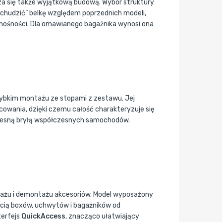
 się także wyjątkową budową. Wybór struktury
dchudzić” belkę względem poprzednich modeli,
nośności. Dla omawianego bagażnika wynosi ona
zybkim montażu ze stopami z zestawu. Jej
owania, dzięki czemu całość charakteryzuje się
esną bryłą współczesnych samochodów.
ażu i demontażu akcesoriów. Model wyposażony
ścią boxów, uchwytów i bagażników od
terfejs
QuickAccess
, znacząco ułatwiający