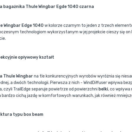
a bagażnika Thule Wingbar Egde 1040 czarna
le Wingbar Edge 1040
w kolorze czarnym to jeden z trzech element
czesnym technologiom wykorzystanym w jej projekcie cieszy się o
cie.
ekcyjnie opływowy kształt
a Thule Wingbar
na tle konkurencyjnych wyrobów wyróżnia się nies
jednej, a dwóch technologii. Pierwsza z nich - WindDiffuser wpływa be
a, czyli TrailEdge separuje powietrze od powierzchni
belki
, co wpływa 
a bardzo cichą jazdę w komfortowych warunkach, jak również mniejsze
ktura typu box beam