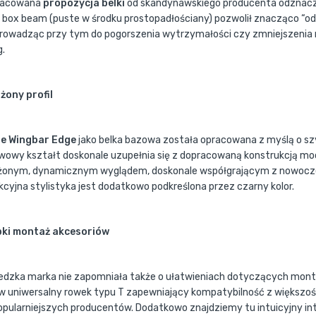
racowana
propozycja belki
od skandynawskiego producenta odznacza
 box beam (puste w środku prostopadłościany) pozwolił znacząco “o
prowadząc przy tym do pogorszenia wytrzymałości czy zmniejszenia 
g.
żony profil
e Wingbar Edge
jako belka bazowa została opracowana z myślą o s
wowy kształt doskonale uzupełnia się z dopracowaną konstrukcją moc
żonym, dynamicznym wyglądem, doskonale współgrającym z nowocz
kcyjna stylistyka jest dodatkowo podkreślona przez czarny kolor.
ki montaż akcesoriów
dzka marka nie zapomniała także o ułatwieniach dotyczących mont
 w uniwersalny rowek typu T zapewniający kompatybilność z większo
opularniejszych producentów. Dodatkowo znajdziemy tu intuicyjny in