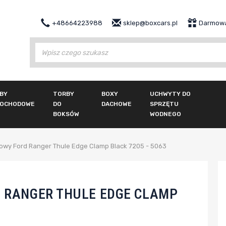
+48664223988
sklep@boxcars.pl
Darmowa
Wy
BY
TORBY
BOXY
UCHWYTY DO
OCHODOWE
DO
DACHOWE
SPRZĘTU
BOKSÓW
WODNEGO
owy Ford Ranger Thule Edge Clamp Black 7205 - 5063
 RANGER THULE EDGE CLAMP