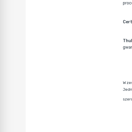
proce
Cert
Thul
gwar
W ze
Jedn
szer