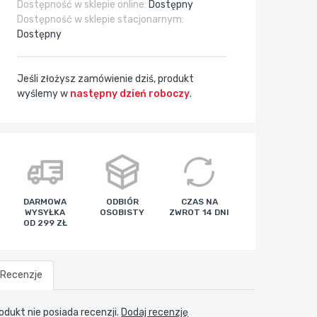
Dostępność w sklepie online:
Dostępny
Dostępność w sklepie stacjonarnym:
Dostępny
Jeśli złożysz zamówienie dziś, produkt
wyślemy w
następny dzień roboczy
.
godz
min
sek
DARMOWA
ODBIÓR
CZAS NA
WYSYŁKA
OSOBISTY
ZWROT 14 DNI
OD 299 ZŁ
Recenzje
odukt nie posiada recenzji.
Dodaj recenzję