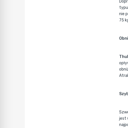
Dop
typu
nie 
75 k
Obni
Thul
opły
obni
Atra
Szyb
Szwe
jest
najp