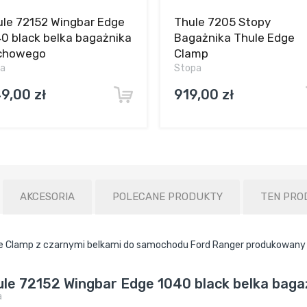
le 72152 Wingbar Edge
Thule 7205 Stopy
0 black belka bagażnika
Bagażnika Thule Edge
chowego
Clamp
ka
Stopa
9,00 zł
919,00 zł
AKCESORIA
POLECANE PRODUKTY
TEN PRO
e Clamp z czarnymi belkami do samochodu Ford Ranger produkowany 
ule 72152 Wingbar Edge 1040 black belka bag
a