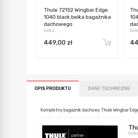
Thule 72152 Wingbar Edge
Thu
1040 black belka bagażnika
104
dachowego
da
belka
bel
449,00 zł
44
OPIS PRODUKTU
DANE TECHNICZNE
Kompletny bagażnik dachowy Thule Wingbar Edg
Th
belk