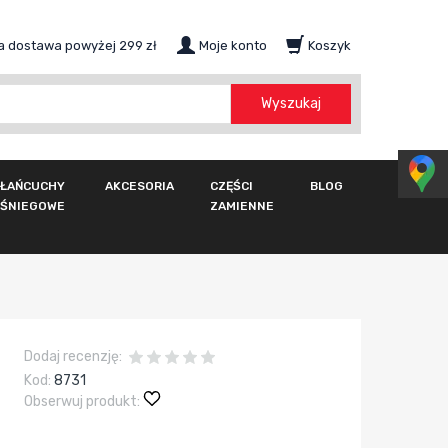
 dostawa powyżej 299 zł
Moje konto
Koszyk
szukaj
Wyszukaj
ŁAŃCUCHY
AKCESORIA
CZĘŚCI
BLOG
ŚNIEGOWE
ZAMIENNE
Dodaj recenzję:
Kod:
8731
Obserwuj produkt: