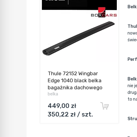
Belk
Thu
nowo
świe
Perf
Thule 72152 Wingbar
Belk
Edge 1040 black belka
nie 
bagażnika dachowego
drug
belka
to n
449,00 zł
350,22 zł / szt.
Stru