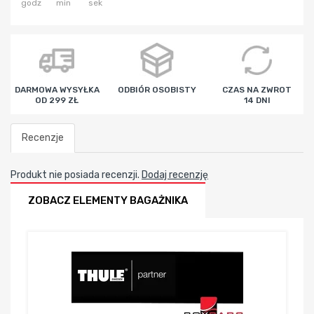
godz
min
sek
DARMOWA WYSYŁKA
ODBIÓR OSOBISTY
CZAS NA ZWROT
OD 299 ZŁ
14 DNI
Recenzje
Produkt nie posiada recenzji.
Dodaj recenzję
ZOBACZ ELEMENTY BAGAŻNIKA