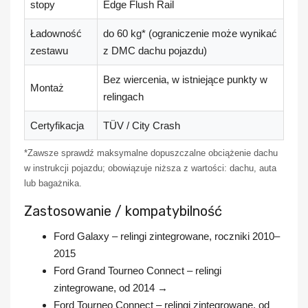
stopy
Edge Flush Rail
Ładowność
do 60 kg* (ograniczenie może wynikać
zestawu
z DMC dachu pojazdu)
Bez wiercenia, w istniejące punkty w
Montaż
relingach
Certyfikacja
TÜV / City Crash
*Zawsze sprawdź maksymalne dopuszczalne obciążenie dachu
w instrukcji pojazdu; obowiązuje niższa z wartości: dachu, auta
lub bagażnika.
Zastosowanie / kompatybilność
Ford Galaxy – relingi zintegrowane, roczniki 2010–
2015
Ford Grand Tourneo Connect – relingi
zintegrowane, od 2014 →
Ford Tourneo Connect – relingi zintegrowane, od