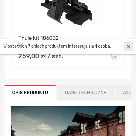
Thule kit 186032
Kit
W ostatnich 7 dniach produktem interesuje się
1
osoba.
259,00 zł / szt.
OPIS PRODUKTU
DANE TECHNICZNE
AKCE