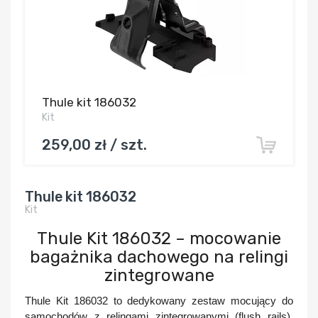
Thule kit 186032
Kit
259,00 zł / szt.
Thule kit 186032
Kit
Thule Kit 186032 – mocowanie
bagażnika dachowego na relingi
zintegrowane
Thule Kit 186032
to dedykowany zestaw mocujący do
samochodów z
relingami zintegrowanymi (flush rails)
.