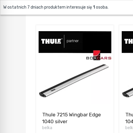
W ostatnich 7 dniach produktem interesuje się
ZOBACZ ELEMENTY BAGAŻNIKA
1
osoba.
Thule 7215 Wingbar Edge
Thu
1040 silver
104
belka
bel