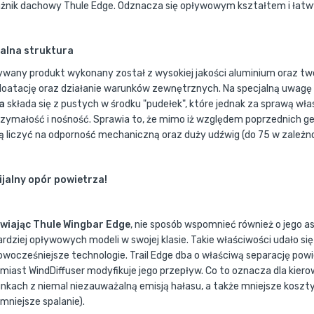
żnik dachowy Thule Edge. Odznacza się opływowym kształtem i ła
alna struktura
ywany produkt wykonany został z wysokiej jakości aluminium oraz t
loatację oraz działanie warunków zewnętrznych. Na specjalną uwagę 
a
składa się z pustych w środku "pudełek", które jednak za sprawą w
zymałość i nośność. Sprawia to, że mimo iż względem poprzednich ge
 liczyć na odporność mechaniczną oraz duży udźwig (do 75 w zależno
jalny opór powietrza!
iając Thule Wingbar Edge
, nie sposób wspomnieć również o jego
ardziej opływowych modeli w swojej klasie. Takie właściwości udało si
owocześniejsze technologie. Trail Edge dba o właściwą separację pow
miast WindDiffuser modyfikuje jego przepływ. Co to oznacza dla ki
nkach z niemal niezauważalną emisją hałasu, a także mniejsze koszty
mniejsze spalanie).