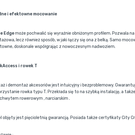
dne i efektowne mocowanie
le Edge
może pochwalić się wyraźnie obniżonym profilem. Pozwala na 
ażowa, lecz również sposób, w jaki łączy się ona z belką. Samo mocow
towne, doskonale współgrając z nowoczesnym nadwoziem.
kAccess i rowek T
aż i demontaż akcesoriów jest intuicyjny i bezproblemowy. Gwarantuj
rzystanie rowka typu T. Przekłada się to na szybką instalację, a ta
uchwytem rowerowym , narciarskim .
l objęty jest pięcioletnią gwarancją. Posiada także certyfikaty City C
stawie :