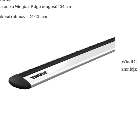
a belka Wingbar Edge długość 104 cm
okość robocza : 91-101 cm
WindDif
zmniejs