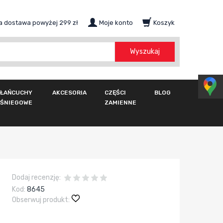
 dostawa powyżej 299 zł
Moje konto
Koszyk
szukaj
Wyszukaj
ŁAŃCUCHY
AKCESORIA
CZĘŚCI
BLOG
ŚNIEGOWE
ZAMIENNE
Dodaj recenzję:
Kod:
8645
Obserwuj produkt: