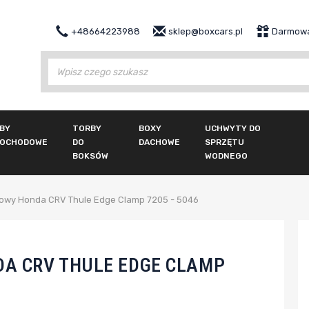
+48664223988
sklep@boxcars.pl
Darmowa
Wy
BY
TORBY
BOXY
UCHWYTY DO
OCHODOWE
DO
DACHOWE
SPRZĘTU
BOKSÓW
WODNEGO
owy Honda CRV Thule Edge Clamp 7205 - 5046
A CRV THULE EDGE CLAMP