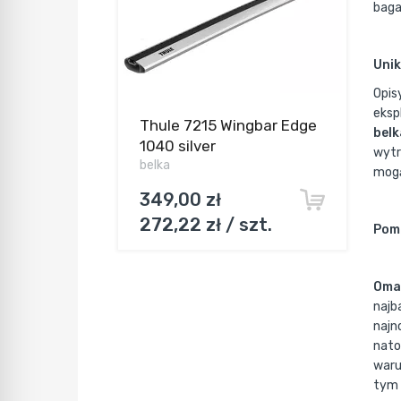
baga
Unik
Opis
eksp
Thule 7215 Wingbar Edge
belk
1040 silver
wytr
belka
mogą
349,00 zł
272,22 zł / szt.
Pomi
Omaw
najb
najn
nato
waru
tym 