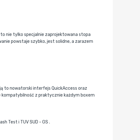
to nie tylko specjalnie zaprojektowana stopa
anie powstaje szybko, jest solidne, a zarazem
ą to nowatorski interfejs QuickAccess oraz
kże kompatybilność z praktycznie każdym boxem
rash Test i TUV SUD - GS .