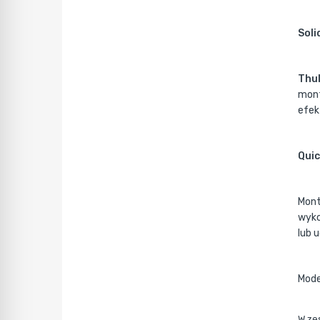
Soli
Thu
mont
efek
Quic
Mont
wyko
lub 
Mode
W ze