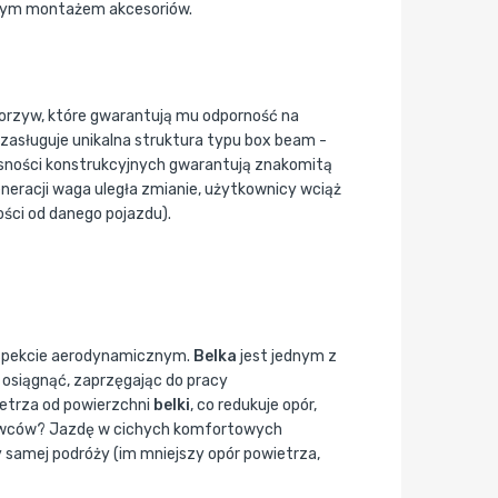
twym montażem akcesoriów.
worzyw, które gwarantują mu odporność na
zasługuje unikalna struktura typu box beam -
łasności konstrukcyjnych gwarantują znakomitą
neracji waga uległa zmianie, użytkownicy wciąż
ści od danego pojazdu).
 aspekcie aerodynamicznym.
Belka
jest jednym z
ę osiągnąć, zaprzęgając do pracy
ietrza od powierzchni
belki
, co redukuje opór,
erowców? Jazdę w cichych komfortowych
 samej podróży (im mniejszy opór powietrza,