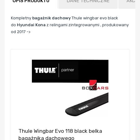
OPIS PRODUKTU
DANE TECHNICZNE
AKCE
Kompletny
bagażnik dachowy
Thule wingbar evo black
do
Hyundai Kona
z relingami zintegrowanymi , produkowany
od 2017 ->
Thule Wingbar Evo 118 black belka
bagażnika dachowego