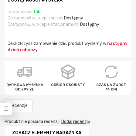
DOSTĘPNOŚĆ I WYSYŁKA
Dostępność:
Tak
Dostępność w sklepie online:
Dostępny
Dostępność w sklepie stacjonarnym:
Dostępny
Jeśli złożysz zamówienie dziś, produkt wyślemy w
następny
dzień roboczy
.
godz
min
sek
DARMOWA WYSYŁKA
ODBIÓR OSOBISTY
CZAS NA ZWROT
OD 299 ZŁ
14 DNI
Recenzje
Produkt nie posiada recenzji.
Dodaj recenzję
ZOBACZ ELEMENTY BAGAŻNIKA