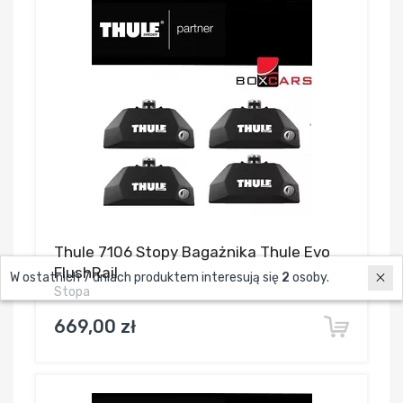
Thule 7106 Stopy Bagażnika Thule Evo
FlushRail
W ostatnich 7 dniach produktem interesują się
2
osoby.
Stopa
669,00 zł