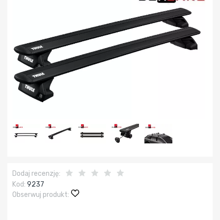
Dodaj recenzję:
Kod:
9237
Obserwuj produkt: