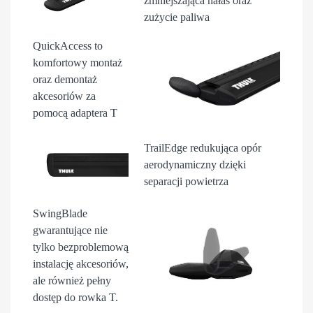
zmniejszająca hałas oraz
zużycie paliwa
QuickAccess
to
komfortowy montaż
oraz demontaż
akcesori
ów
za
pomocą adaptera T
TrailEdge
redukująca opór
aerodynamiczny dzięki
separacji powietrza
SwingBlade
gwarantujące nie
tylko bezproblemową
instalację akcesoriów,
ale również pełny
dostęp do rowka T.