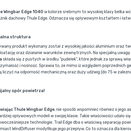
le Wingbar Edge 1040
w kolorze srebrnym to wysokiej klasy belka 
żnik dachowy Thule Edge. Odznacza się opływowym kształtem i ła
alna struktura
ywany produkt wykonany został z wysokiej jakości aluminium oraz t
loatację oraz działanie warunków zewnętrznych. Na specjalną uwagę 
a
składa się z pustych w środku "pudełek", które jednak za sprawą w
zymałość i nośność. Sprawia to, że mimo iż względem poprzednich ge
 liczyć na odporność mechaniczną oraz duży udźwig (do 75 w zależno
jalny opór powietrza!
iając Thule Wingbar Edge
, nie sposób wspomnieć również o jego
ardziej opływowych modeli w swojej klasie. Takie właściwości udało si
owocześniejsze technologie. Trail Edge dba o właściwą separację pow
miast WindDiffuser modyfikuje jego przepływ. Co to oznacza dla ki