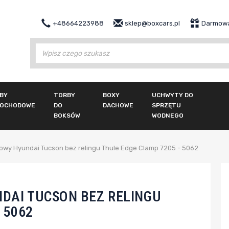
+48664223988
sklep@boxcars.pl
Darmowa
Wy
BY
TORBY
BOXY
UCHWYTY DO
OCHODOWE
DO
DACHOWE
SPRZĘTU
BOKSÓW
WODNEGO
owy Hyundai Tucson bez relingu Thule Edge Clamp 7205 - 5062
DAI TUCSON BEZ RELINGU
 5062