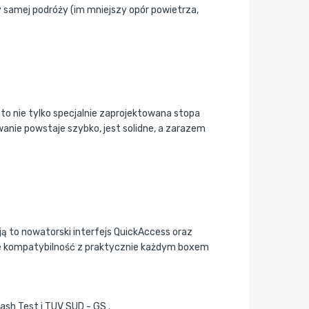
 samej podróży (im mniejszy opór powietrza,
to nie tylko specjalnie zaprojektowana stopa
anie powstaje szybko, jest solidne, a zarazem
ą to nowatorski interfejs QuickAccess oraz
kże kompatybilność z praktycznie każdym boxem
rash Test i TUV SUD - GS .