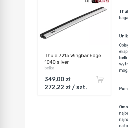
Thu
baga
Unik
Opis
eksp
Thule 7215 Wingbar Edge
belk
1040 silver
wytr
belka
mogą
349,00 zł
272,22 zł / szt.
Pomi
Omaw
najb
najn
nato