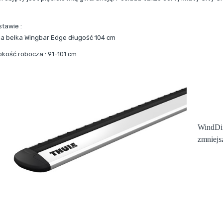
stawie :
a belka Wingbar Edge długość 104 cm
okość robocza : 91-101 cm
WindDif
zmniejs