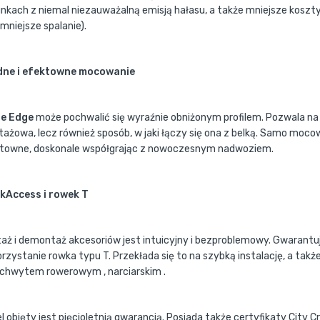
nkach z niemal niezauważalną emisją hałasu, a także mniejsze koszty
mniejsze spalanie).
dne i efektowne mocowanie
le Edge
może pochwalić się wyraźnie obniżonym profilem. Pozwala na 
ażowa, lecz również sposób, w jaki łączy się ona z belką. Samo mocow
towne, doskonale współgrając z nowoczesnym nadwoziem.
kAccess i rowek T
aż i demontaż akcesoriów jest intuicyjny i bezproblemowy. Gwarantuj
rzystanie rowka typu T. Przekłada się to na szybką instalację, a ta
uchwytem rowerowym , narciarskim .
l objęty jest pięcioletnią gwarancją. Posiada także certyfikaty City C