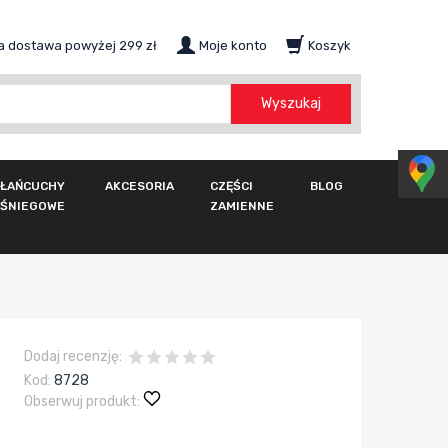
 dostawa powyżej 299 zł
Moje konto
Koszyk
szukaj
Wyszukaj
ŁAŃCUCHY
AKCESORIA
CZĘŚCI
BLOG
ŚNIEGOWE
ZAMIENNE
Dodaj recenzję:
Kod:
8728
Obserwuj produkt: