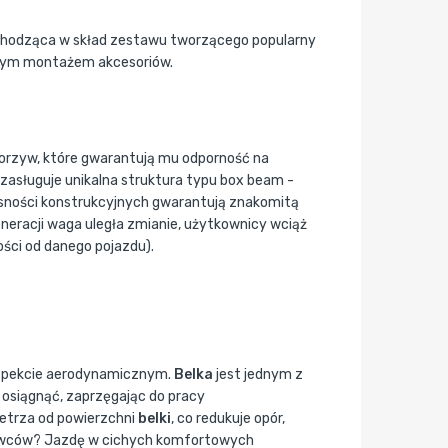
wchodząca w skład zestawu tworzącego popularny
twym montażem akcesoriów.
worzyw, które gwarantują mu odporność na
zasługuje unikalna struktura typu box beam -
łasności konstrukcyjnych gwarantują znakomitą
neracji waga uległa zmianie, użytkownicy wciąż
ści od danego pojazdu).
 aspekcie aerodynamicznym.
Belka
jest jednym z
ę osiągnąć, zaprzęgając do pracy
ietrza od powierzchni
belki
, co redukuje opór,
erowców? Jazdę w cichych komfortowych