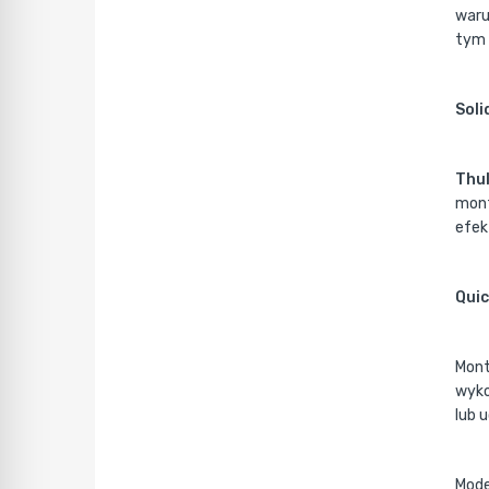
waru
tym 
Soli
Thu
mont
efek
Quic
Mont
wyko
lub 
Mode