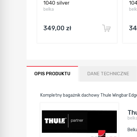
1040 silver
104
belka
bel
349,00 zł
34
OPIS PRODUKTU
DANE TECHNICZNE
Kompletny bagażnik dachowy Thule Wingbar Edg
Thu
belk
Belk