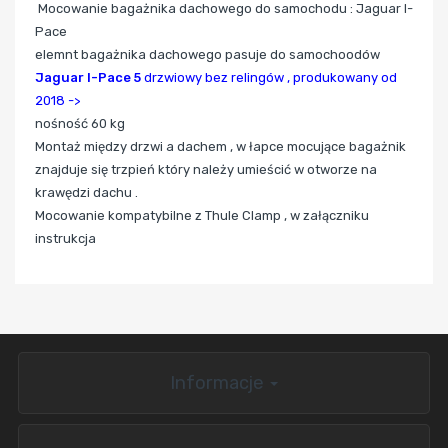
Mocowanie bagażnika dachowego do samochodu : Jaguar I-
Pace
elemnt bagażnika dachowego pasuje do samochoodów
Jaguar I-Pace 5
drzwiowy bez relingów ,
produkowany od
2018 ->
nośność 60 kg
Montaż między drzwi a dachem , w łapce mocujące bagażnik
znajduje się trzpień który należy umieścić w otworze na
krawędzi dachu .
Mocowanie kompatybilne z Thule Clamp , w załączniku
instrukcja
Informacje