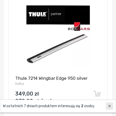
Thule 7214 Wingbar Edge 950 silver
belka
349,00 zł
272,22 zł / szt.
W ostatnich 7 dniach produktem interesują się
2
osoby.