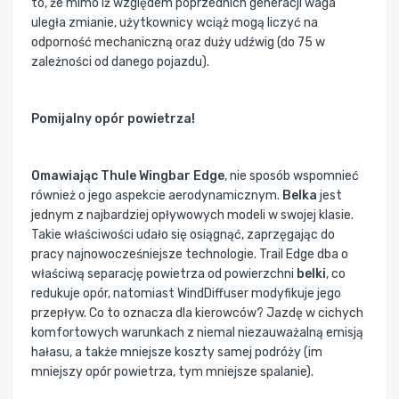
to, że mimo iż względem poprzednich generacji waga
uległa zmianie, użytkownicy wciąż mogą liczyć na
odporność mechaniczną oraz duży udźwig (do 75 w
zależności od danego pojazdu).
Pomijalny opór powietrza!
Omawiając Thule Wingbar Edge
, nie sposób wspomnieć
również o jego aspekcie aerodynamicznym.
Belka
jest
jednym z najbardziej opływowych modeli w swojej klasie.
Takie właściwości udało się osiągnąć, zaprzęgając do
pracy najnowocześniejsze technologie. Trail Edge dba o
właściwą separację powietrza od powierzchni
belki
, co
redukuje opór, natomiast WindDiffuser modyfikuje jego
przepływ. Co to oznacza dla kierowców? Jazdę w cichych
komfortowych warunkach z niemal niezauważalną emisją
hałasu, a także mniejsze koszty samej podróży (im
mniejszy opór powietrza, tym mniejsze spalanie).