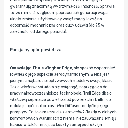
które jednak za sprawą własności konstrukcyjnych
gwarantują znakomitą wytrzymałość i nośność. Sprawia
to, że mimo iż względem poprzednich generacji waga
uległa zmianie, użytkownicy wciąż mogą liczyć na
odporność mechaniczną oraz duży udźwig (do 75 w
zależności od danego pojazdu).
Pomijalny opór powietrza!
Omawiając Thule Wingbar Edge
, nie sposób wspomnieć
również o jego aspekcie aerodynamicznym.
Belka
jest
jednym z najbardziej opływowych modeli w swojej klasie.
Takie właściwości udało się osiągnąć, zaprzęgając do
pracy najnowocześniejsze technologie. Trail Edge dba o
właściwą separację powietrza od powierzchni
belki
, co
redukuje opór, natomiast WindDiffuser modyfikuje jego
przepływ. Co to oznacza dla kierowców? Jazdę w cichych
komfortowych warunkach z niemal niezauważalną emisją
hałasu, a także mniejsze koszty samej podróży (im