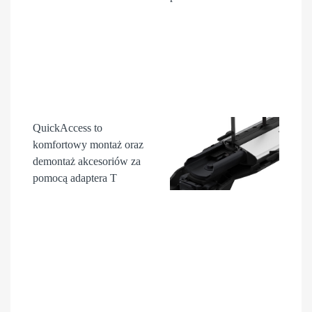
QuickAccess
to
komfortowy montaż oraz
demontaż akcesori
ów
za
pomocą adaptera T