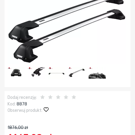
Dodaj recenzję:
Kod:
8878
Obserwuj produkt:
1876,00 zł