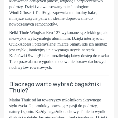
kierowcach ceniących jakość, wygodę i bezpieczeństwo
podróży. Dzięki zaawansowanym technologiom
WindDiffuser
i
TrailEdge
zapewnia minimalny hałas,
mniejsze zużycie paliwa i idealne dopasowanie do
nowoczesnych samochodów.
Belki Thule WingBar Evo 127
wykonane są z lekkiego, ale
niezwykle wytrzymałego aluminium. Dzięki interfejsowi
QuickAccess
i przemyślanej miarce
SmartSlide
ich montaż
jest szybki, intuicyjny i nie wymaga użycia narzędzi.
Końcówki
SwingBlade
umożliwiają łatwy dostęp do rowka
T, co pozwala na wygodne mocowanie boxów dachowych
i uchwytów rowerowych.
Dlaczego warto wybrać bagażniki
Thule?
Marka
Thule
od lat towarzyszy miłośnikom aktywnego
stylu życia. Jej produkty powstają z pasji do podróży,
natury i sportu. Każdy bagażnik dachowy Thule to wynik
dbałości o detale, bezpieczeństwo i funkcjonalność. Dzięki