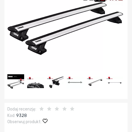
Dodaj recenzję:
Kod:
9328
Obserwuj produkt: