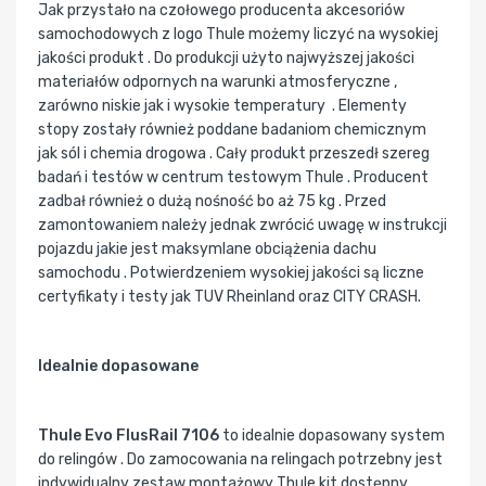
Jak przystało na czołowego producenta akcesoriów
samochodowych z logo Thule możemy liczyć na wysokiej
jakości produkt . Do produkcji użyto najwyższej jakości
materiałów odpornych na warunki atmosferyczne ,
zarówno niskie jak i wysokie temperatury . Elementy
stopy zostały również poddane badaniom chemicznym
jak sól i chemia drogowa . Cały produkt przeszedł szereg
badań i testów w centrum testowym Thule . Producent
zadbał również o dużą nośność bo aż 75 kg . Przed
zamontowaniem należy jednak zwrócić uwagę w instrukcji
pojazdu jakie jest maksymlane obciążenia dachu
samochodu . Potwierdzeniem wysokiej jakości są liczne
certyfikaty i testy jak TUV Rheinland oraz CITY CRASH.
Idealnie dopasowane
Thule Evo FlusRail 7106
to idealnie dopasowany system
do relingów . Do zamocowania na relingach potrzebny jest
indywidualny zestaw montażowy Thule kit dostępny