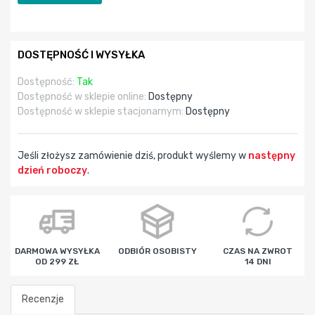
DOSTĘPNOŚĆ I WYSYŁKA
Dostępność:
Tak
Dostępność w sklepie online:
Dostępny
Dostępność w sklepie stacjonarnym:
Dostępny
Jeśli złożysz zamówienie dziś, produkt wyślemy w
następny
dzień roboczy
.
godz
min
sek
DARMOWA WYSYŁKA
ODBIÓR OSOBISTY
CZAS NA ZWROT
OD 299 ZŁ
14 DNI
Recenzje