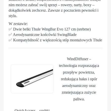
nim możesz zabrać swój sprzęt – rowery, narty, boxy –
dokądkolwiek zechcesz. Zawsze z poczuciem pewności i
stylu.
W zestawie:
✅ Dwie belki Thule WingBar Evo 127 cm (srebrne)
✅ Aerodynamiczne końcówki SwingBlade
✅ Kompatybilność z większością stóp montażowych Thule
WindDiffuser
–
technologia rozpraszająca
przepływ powietrza,
redukująca hałas i opór
aerodynamiczny oraz
zmniejszająca zużycie
paliwa.
QuickAccess
– szybki