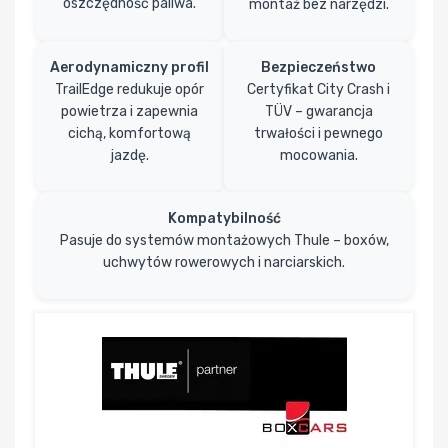
oszczędność paliwa.
montaż bez narzędzi.
Aerodynamiczny profil
Bezpieczeństwo
TrailEdge redukuje opór
Certyfikat City Crash i
powietrza i zapewnia
TÜV – gwarancja
cichą, komfortową
trwałości i pewnego
jazdę.
mocowania.
Kompatybilność
Pasuje do systemów montażowych Thule – boxów,
uchwytów rowerowych i narciarskich.