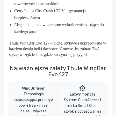
rowerowymi i narciarskimi
Certyfikacja City Crash i TÜV – gwarancja
bezpieczeństwa
Eleganckie, matowo-srebrne wykończenie pasujące do
każdego auta
Thule WingBar Evo 127
– ciche, stylowe i dopracowane w
każdym detalu belki dachowe. Gotowe, by zabrać Twój
sprzęt wszędzie tam, gdzie zaczyna się przygoda.
Najważniejsze zalety Thule WingBar
Evo 127
⚙️
WindDiffuser
Technologia
Łatwy montaż
rozpraszająca przepływ
System QuickAccess i
powietrza – mniej
miarka SmartSlide –
hałasu, większa
szybkie dopasowanie i