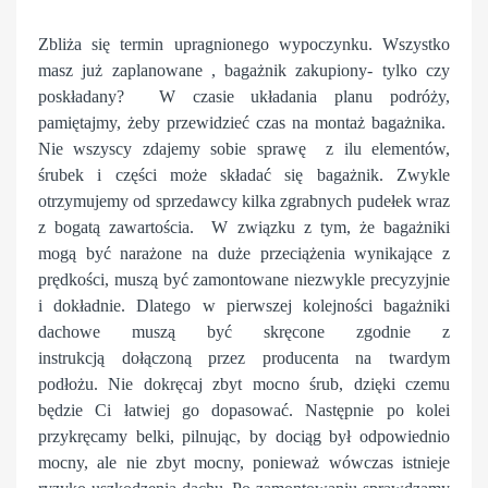
Zbliża się termin upragnionego wypoczynku. Wszystko
masz już zaplanowane , bagażnik zakupiony- tylko czy
poskładany? W czasie układania planu podróży,
pamiętajmy, żeby przewidzieć czas na montaż bagażnika.
Nie wszyscy zdajemy sobie sprawę z ilu elementów,
śrubek i części może składać się bagażnik. Zwykle
otrzymujemy od sprzedawcy kilka zgrabnych pudełek wraz
z bogatą zawartościa. W związku z tym, że bagażniki
mogą być narażone na duże przeciążenia wynikające z
prędkości, muszą być zamontowane niezwykle precyzyjnie
i dokładnie. Dlatego w pierwszej kolejności bagażniki
dachowe muszą być skręcone zgodnie z
instrukcją dołączoną przez producenta
na twardym
podłożu
. Nie dokręcaj zbyt mocno śrub, dzięki czemu
będzie Ci łatwiej go dopasować. Następnie po kolei
przykręcamy belki, pilnując, by dociąg był odpowiednio
mocny, ale nie zbyt mocny, ponieważ wówczas istnieje