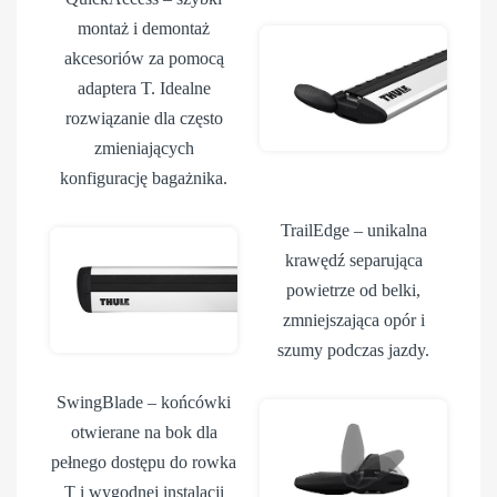
montaż i demontaż
akcesoriów za pomocą
adaptera T. Idealne
rozwiązanie dla często
zmieniających
konfigurację bagażnika.
TrailEdge
– unikalna
krawędź separująca
powietrze od belki,
zmniejszająca opór i
szumy podczas jazdy.
SwingBlade
– końcówki
otwierane na bok dla
pełnego dostępu do rowka
T i wygodnej instalacji