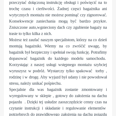
przeczytać dołączoną instrukcję obsługi i poświęcić na to
trochę czasu i cierliwości. Żadnej częsci bagażnika ani
wytycznych montażu nie możesz pominąć czy zignorować.
Konsekwencje zaniechania mogą być bardzo przykre.
Zniszczone auto,wgnieciony dach czy zgubienie bagaży na
trasie to tylko kilka z nich.
Możesz też zaufać naszym specjalistom, którzy na co dzień
montują bagażniki. Wiemy na co zwróćić uwagę, by
bagażnik był bezpieczny i spełniał swoją funkcję. Potrafimy
dopasować bagażnik do każdego modelu samochodu.
Korzystając z naszej usługi wstępnego montażu szybciej
wyruszysz w podróż. Wystarczy tylko spakować torby ,
rodzinę i w drogę. Aby wyjazd był udany i nie powodował
stresu, należy unikać pośpiechu.
Specjalnie dla was bagażnik zostanie zmontowany i
wyregulowany w sklepie , gotowy do założenia na dachu
pojazdu . Dzięki tej usłudze zaoszczędzicie cenny czas na
czytanie instrukcji i składanie i regulowanie elementów
potrzebnych do prawidłowego założenia na dachu pojazdu