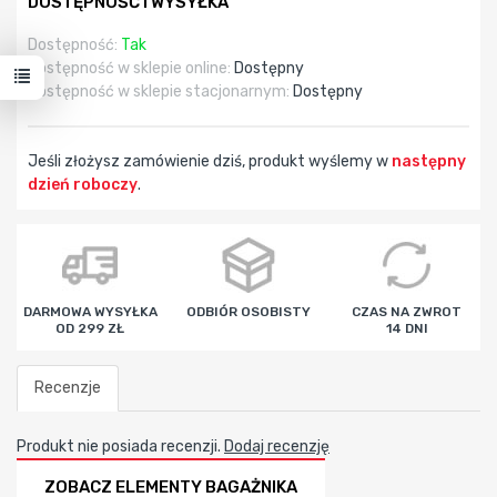
DOSTĘPNOŚĆ I WYSYŁKA
Dostępność:
Tak
Dostępność w sklepie online:
Dostępny
Dostępność w sklepie stacjonarnym:
Dostępny
Jeśli złożysz zamówienie dziś, produkt wyślemy w
następny
dzień roboczy
.
godz
min
sek
DARMOWA WYSYŁKA
ODBIÓR OSOBISTY
CZAS NA ZWROT
OD 299 ZŁ
14 DNI
Recenzje
Produkt nie posiada recenzji.
Dodaj recenzję
ZOBACZ ELEMENTY BAGAŻNIKA