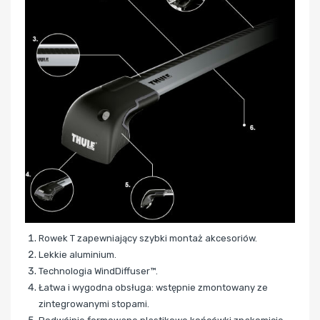
Rowek T zapewniający szybki montaż akcesoriów.
Lekkie aluminium.
Technologia WindDiffuser™.
Łatwa i wygodna obsługa: wstępnie zmontowany ze
zintegrowanymi stopami.