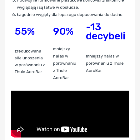
Podwójnie formowane plastikowe końcówki znakomicie
wyglądają i są łatwe w obsłudze.
Łagodnie wygięty dla lepszego dopasowania do dachu.
-13
55%
90%
decybeli
mniejszy
zredukowana
hałas w
mniejszy hałas w
siła unoszenia
porównaniu
porównaniu z Thule
w porównaniu z
z Thule
AeroBar.
Thule AeroBar.
AeroBar.