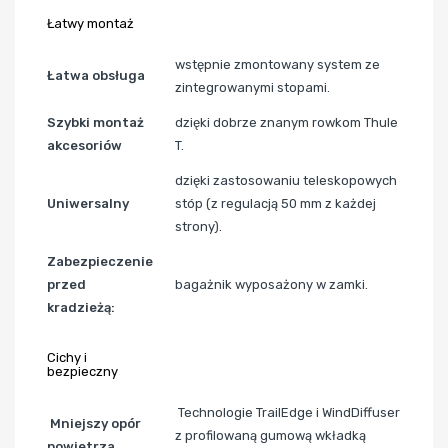
Łatwy montaż
wstępnie zmontowany system ze
Łatwa obsługa
zintegrowanymi stopami.
Szybki montaż
dzięki dobrze znanym rowkom Thule
akcesoriów
T.
dzięki zastosowaniu teleskopowych
Uniwersalny
stóp (z regulacją 50 mm z każdej
strony).
Zabezpieczenie
przed
bagażnik wyposażony w zamki.
kradzieżą:
Cichy i
bezpieczny
Technologie TrailEdge i WindDiffuser
Mniejszy opór
z profilowaną gumową wkładką
powietrza