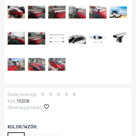
Dodaj recenzję:
Kod:
13208
Obserwuj produkt:
KOLOR/WZÓR: