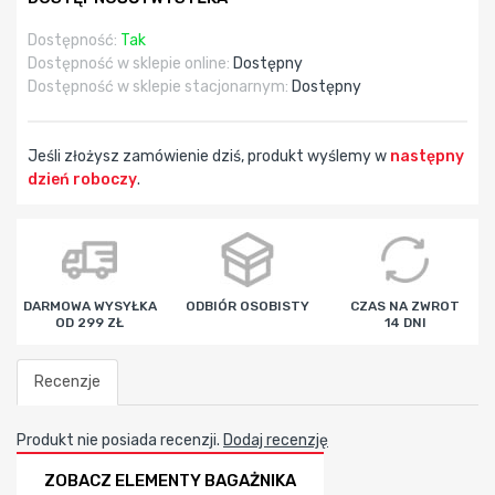
Dostępność:
Tak
Dostępność w sklepie online:
Dostępny
Dostępność w sklepie stacjonarnym:
Dostępny
Jeśli złożysz zamówienie dziś, produkt wyślemy w
następny
dzień roboczy
.
godz
min
sek
DARMOWA WYSYŁKA
ODBIÓR OSOBISTY
CZAS NA ZWROT
OD 299 ZŁ
14 DNI
Recenzje
Produkt nie posiada recenzji.
Dodaj recenzję
ZOBACZ ELEMENTY BAGAŻNIKA