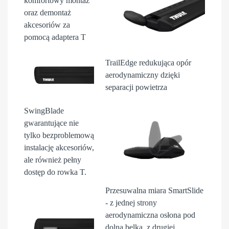
komfortowy montaż
oraz demontaż
akcesori
ów
za
pomocą adaptera T
TrailEdge
redukująca opór
aerodynamiczny dzięki
separacji powietrza
SwingBlade
gwarantujące nie
tylko bezproblemową
instalację akcesoriów,
ale również pełny
dostęp do rowka T.
Przesuwalna miara
SmartSlide
- z jednej strony
aerodynamiczna osłona pod
dolną belką, z drugiej