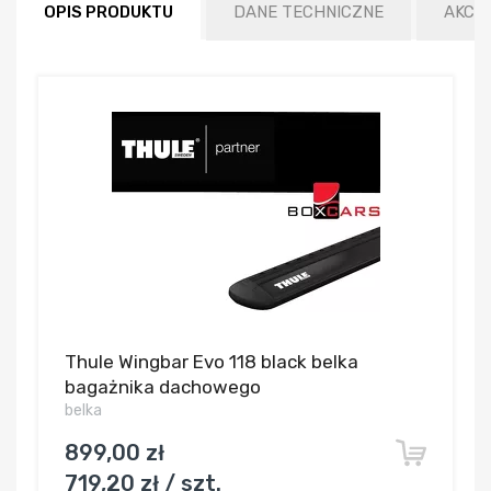
OPIS PRODUKTU
DANE TECHNICZNE
AKCE
Thule Wingbar Evo 118 black belka
bagażnika dachowego
belka
899,00 zł
719,20 zł / szt.