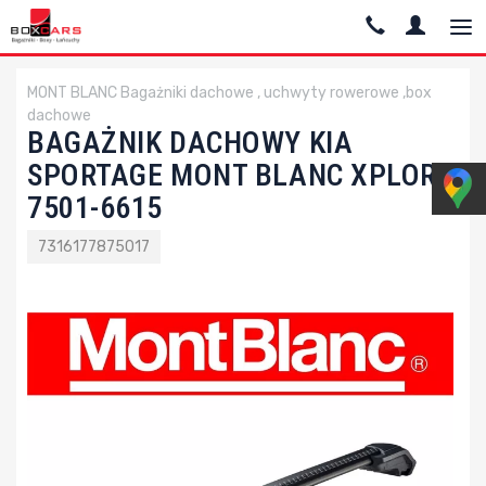
MONT BLANC Bagażniki dachowe , uchwyty rowerowe ,box
dachowe
BAGAŻNIK DACHOWY KIA
SPORTAGE MONT BLANC XPLORE
7501-6615
7316177875017