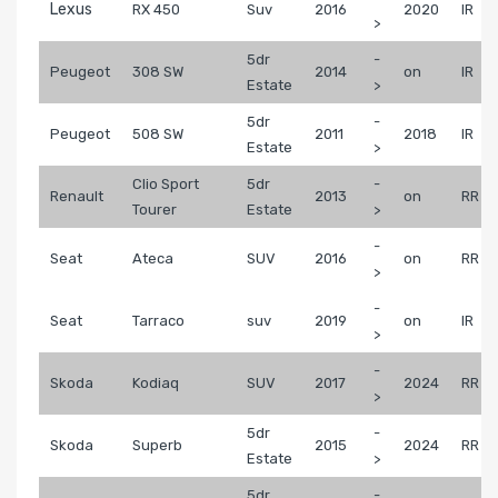
Lexus
RX 450
Suv
2016
2020
IR
>
5dr
-
Peugeot
308 SW
2014
on
IR
Estate
>
5dr
-
Peugeot
508 SW
2011
2018
IR
Estate
>
Clio Sport
5dr
-
Renault
2013
on
RR
Tourer
Estate
>
-
Seat
Ateca
SUV
2016
on
RR
>
-
Seat
Tarraco
suv
2019
on
IR
>
-
Skoda
Kodiaq
SUV
2017
2024
RR
>
5dr
-
Skoda
Superb
2015
2024
RR
Estate
>
5dr
-