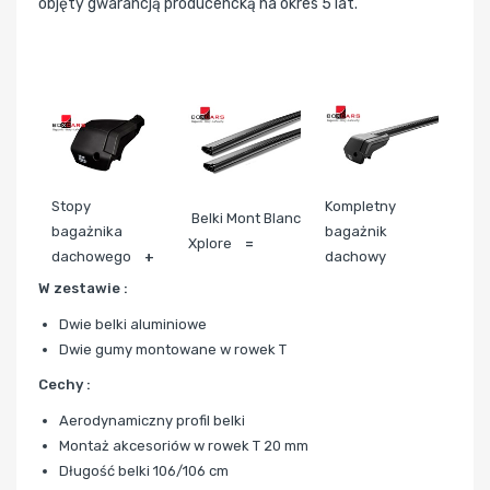
objęty gwarancją producencką na okres 5 lat.
Stopy
Kompletny
Belki Mont Blanc
bagażnika
bagażnik
Xplore
=
dachowego
+
dachowy
W zestawie :
Dwie belki aluminiowe
Dwie gumy montowane w rowek T
Cechy :
Aerodynamiczny profil belki
Montaż akcesoriów w rowek T 20 mm
Długość belki 106/106 cm