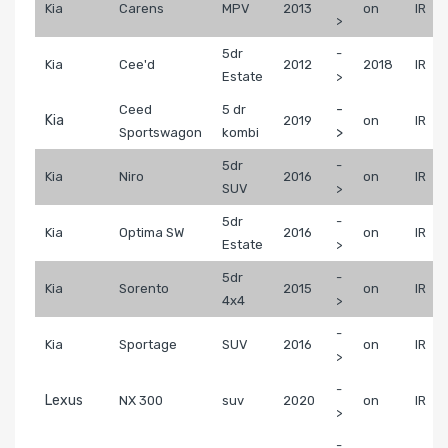
Kia
Carens
MPV
2013
on
IR
>
5dr
-
Kia
Cee'd
2012
2018
IR
Estate
>
-
Ceed
5 dr
Kia
2019
on
IR
>
Sportswagon
kombi
5dr
-
Kia
Niro
2016
on
IR
SUV
>
5dr
-
Kia
Optima SW
2016
on
IR
Estate
>
5dr
-
Kia
Sorento
2015
on
IR
4x4
>
-
Kia
Sportage
SUV
2016
on
IR
>
-
Lexus
NX 300
suv
2020
on
IR
>
-