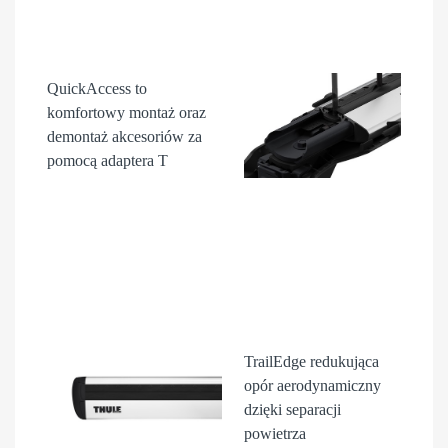
QuickAccess
to
komfortowy montaż oraz
demontaż akcesori
ów
za
pomocą adaptera T
TrailEdge
redukująca
opór aerodynamiczny
dzięki separacji
powietrza