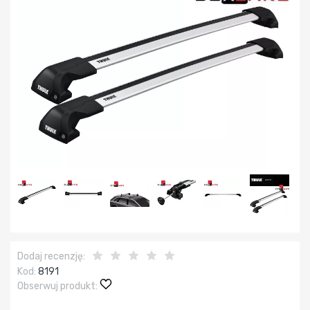
Dodaj recenzję:
Kod:
8191
Obserwuj produkt: