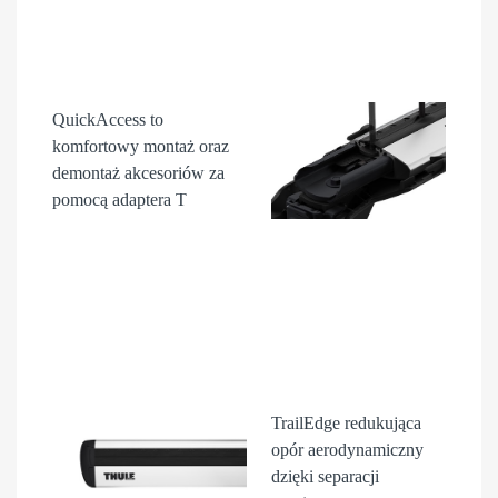
QuickAccess
to
komfortowy montaż oraz
demontaż akcesori
ów
za
pomocą adaptera T
TrailEdge
redukująca
opór aerodynamiczny
dzięki separacji