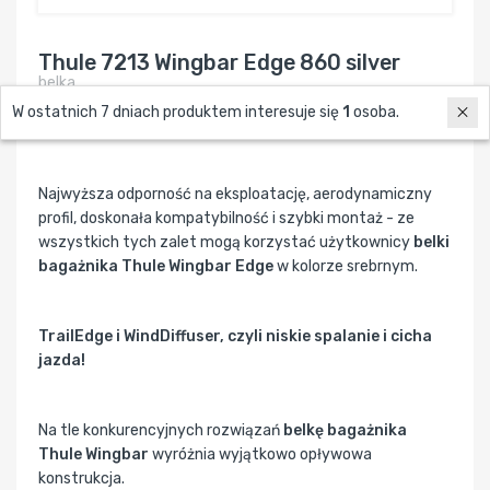
Thule 7213 Wingbar Edge 860 silver
belka
W ostatnich 7 dniach produktem interesuje się
1
osoba.
Belka bagażnika Thule Wingbar Edge 860 srebrna
Najwyższa odporność na eksploatację, aerodynamiczny
profil, doskonała kompatybilność i szybki montaż - ze
wszystkich tych zalet mogą korzystać użytkownicy
belki
bagażnika Thule Wingbar Edge
w kolorze srebrnym.
TrailEdge i WindDiffuser, czyli niskie spalanie i cicha
jazda!
Na tle konkurencyjnych rozwiązań
belkę bagażnika
Thule Wingbar
wyróżnia wyjątkowo opływowa
konstrukcja.