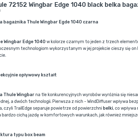
ule 72152 Wingbar Edge 1040 black belka bag
a
a bagażnika Thule Wingbar Egde 1040 czarna
le Wingbar Edge 1040
w kolorze czarnym to jeden z trzech element
czesnym technologiom wykorzystanym w jej projekcie cieszy się o
cie.
ekcyjnie opływowy kształt
a Thule Wingbar
na tle konkurencyjnych wyrobów wyróżnia się nies
jednej, a dwóch technologii. Pierwsza z nich - WindDiffuser wpływa be
a, czyli TrailEdge separuje powietrze od powierzchni
belki
, co wpływa 
a bardzo cichą jazdę w komfortowych warunkach, jak również mniejsze
ktura typu box beam