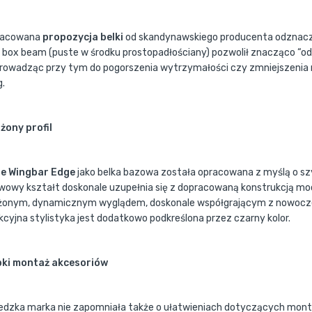
racowana
propozycja belki
od skandynawskiego producenta odznacza
 box beam (puste w środku prostopadłościany) pozwolił znacząco “o
prowadząc przy tym do pogorszenia wytrzymałości czy zmniejszenia 
g.
żony profil
e Wingbar Edge
jako belka bazowa została opracowana z myślą o s
wowy kształt doskonale uzupełnia się z dopracowaną konstrukcją moc
żonym, dynamicznym wyglądem, doskonale współgrającym z nowocz
kcyjna stylistyka jest dodatkowo podkreślona przez czarny kolor.
ki montaż akcesoriów
dzka marka nie zapomniała także o ułatwieniach dotyczących mont