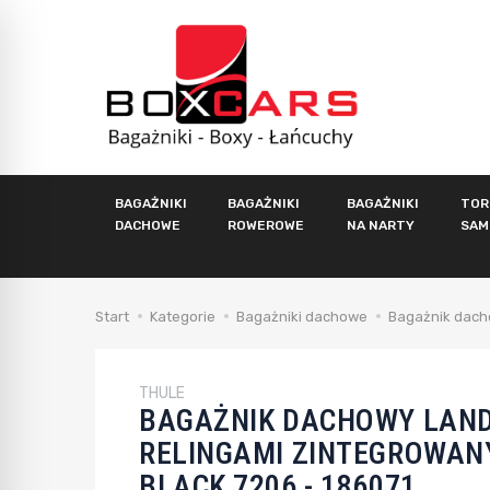
BAGAŻNIKI
BAGAŻNIKI
BAGAŻNIKI
TOR
DACHOWE
ROWEROWE
NA NARTY
SAM
Start
Kategorie
Bagażniki dachowe
Bagażnik dacho
THULE
BAGAŻNIK DACHOWY LAND
RELINGAMI ZINTEGROWAN
BLACK 7206 - 186071