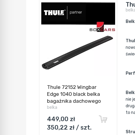
Th
belk
Belk
Thu
nowo
świe
Perf
Thule 72152 Wingbar
Belk
Edge 1040 black belka
nie 
bagażnika dachowego
drug
belka
to n
449,00 zł
350,22 zł / szt.
Stru