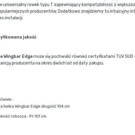
 w uniwersalny rowek typu T zapewniający kompatybilność z większo
opularniejszych producentów. Dodatkowo znajdziemy tu intuicyjny in
s instalacji.
yfikowana jakość
e Wingbar Edge
może się pochwalić również certyfikatami TUV SUD - 
ancją producenta na okres dwóch lat od daty zakupu.
stawie :
a belka Wingbar Edge długość 104 cm
okość robocza : 91-101 cm