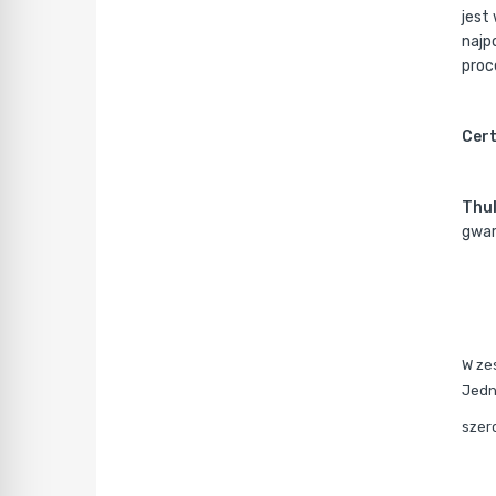
jest
najp
proce
Cert
Thul
gwar
W ze
Jedn
szer