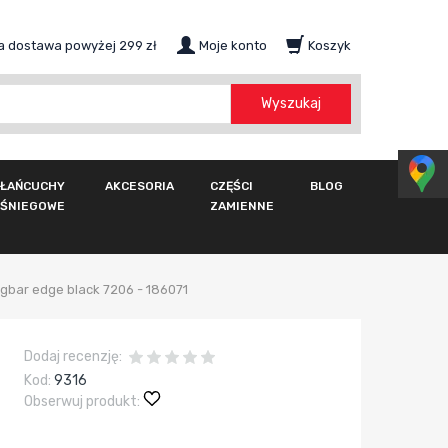
 dostawa powyżej 299 zł
Moje konto
Koszyk
szukaj
Wyszukaj
ŁAŃCUCHY
AKCESORIA
CZĘŚCI
BLOG
ŚNIEGOWE
ZAMIENNE
gbar edge black 7206 - 186071
Dodaj recenzję:
Kod:
9316
Obserwuj produkt: