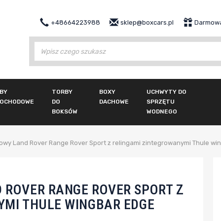
+48664223988
sklep@boxcars.pl
Darmowa
Wy
BY
TORBY
BOXY
UCHWYTY DO
OCHODOWE
DO
DACHOWE
SPRZĘTU
BOKSÓW
WODNEGO
wy Land Rover Range Rover Sport z relingami zintegrowanymi Thule win
 ROVER RANGE ROVER SPORT Z
YMI THULE WINGBAR EDGE