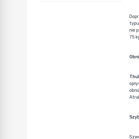
Dop
typu
nie 
75 k
Obni
Thul
opły
obni
Atra
Szyb
Szwe