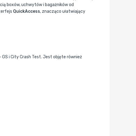
ścią boxów, uchwytów i bagażników od
terfejs
QuickAccess
, znacząco ułatwiający
GS i City Crash Test. Jest objęte również